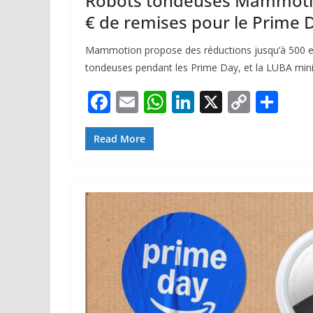
Robots tondeuses Mammotio
€ de remises pour le Prime 
Mammotion propose des réductions jusqu’à 500 e
tondeuses pendant les Prime Day, et la LUBA min
F
E
W
Li
X
C
P
ac
m
h
n
o
ar
e
ai
at
k
p
ta
Read More
b
l
s
e
y
g
o
A
dI
Li
er
o
p
n
n
k
p
k