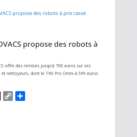
Li
er
n
k
OVACS propose des robots à
S offre des remises jusqu’à 700 euros sur ses
 et nettoyeurs, dont le T90 Pro Omni à 599 euros
X
C
P
o
ar
p
ta
y
g
Li
er