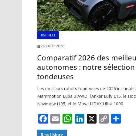
HIGH-TECH
26 juillet 2026
Comparatif 2026 des meille
autonomes : notre sélection
tondeuses
Les meilleurs robots tondeuses de 2026 incluent
Mammotion Luba 3 AWD, l’Anker Eufy E15, le Ho
Navimow i105, et le Mova LiDAX Ultra 1000.
F
E
W
Li
X
C
P
ac
m
h
n
o
ar
Read More