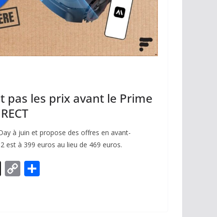
 pas les prix avant le Prime
DIRECT
y à juin et propose des offres en avant-
2 est à 399 euros au lieu de 469 euros.
X
C
P
o
ar
p
ta
y
g