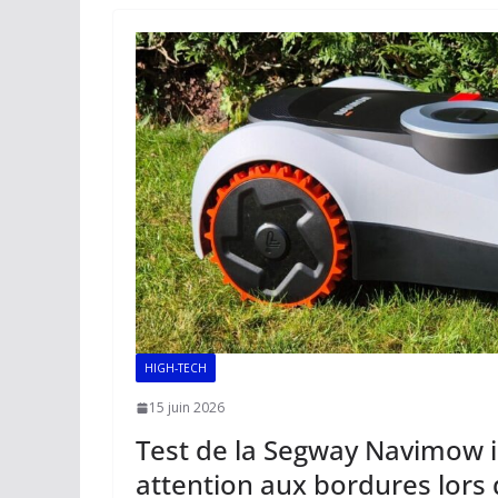
o
A
dI
Li
er
o
p
n
n
k
p
k
HIGH-TECH
15 juin 2026
Test de la Segway Navimow i
attention aux bordures lors 