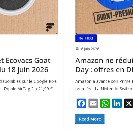
HIGH-TECH
16 juin 2026
 et Ecovacs Goat
Amazon ne réduit
u 18 juin 2026
Day : offres en 
disponibles sur le Google Pixel
Amazon a avancé son Prime Da
 l’Apple AirTag 2 à 21,99 €.
première. La Nintendo Switch 
F
E
W
Li
ac
m
h
n
e
ai
at
k
Read More
b
l
s
e