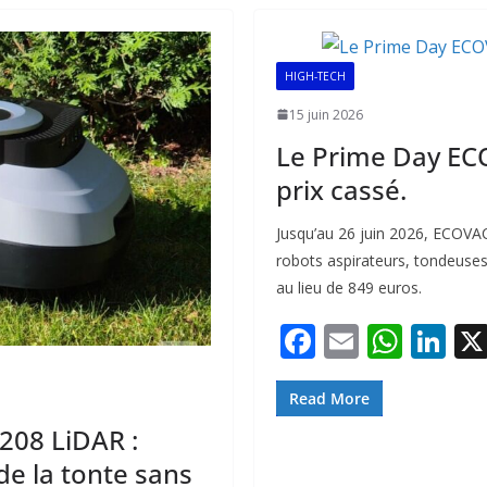
o
A
dI
o
p
n
HIGH-TECH
k
p
15 juin 2026
Le Prime Day EC
prix cassé.
Jusqu’au 26 juin 2026, ECOVAC
robots aspirateurs, tondeuses
au lieu de 849 euros.
F
E
W
Li
ac
m
h
n
e
ai
at
k
Read More
b
l
s
e
208 LiDAR :
de la tonte sans
o
A
dI