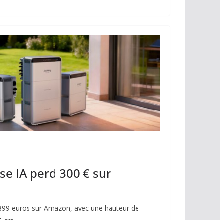
k
e IA perd 300 € sur
 899 euros sur Amazon, avec une hauteur de