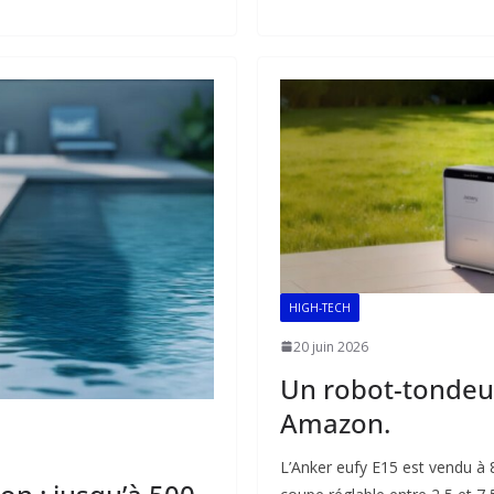
k
p
HIGH-TECH
20 juin 2026
Un robot-tondeus
Amazon.
L’Anker eufy E15 est vendu à