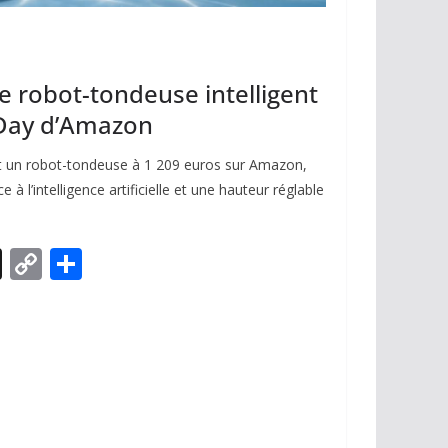
le robot-tondeuse intelligent
 Day d’Amazon
un robot-tondeuse à 1 209 euros sur Amazon,
 à l’intelligence artificielle et une hauteur réglable
X
C
P
o
ar
p
ta
y
g
Li
er
n