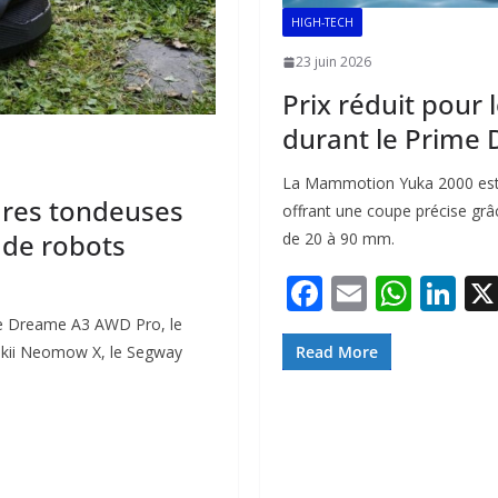
HIGH-TECH
23 juin 2026
Prix réduit pour 
durant le Prime
La Mammotion Yuka 2000 est 
ures tondeuses
offrant une coupe précise grâce
 de robots
de 20 à 90 mm.
F
E
W
Li
ac
m
h
n
 le Dreame A3 AWD Pro, le
e
ai
at
k
okii Neomow X, le Segway
Read More
b
l
s
e
o
A
dI
o
p
n