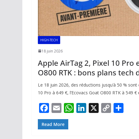
HIGH-TECH
18 juin 2026
Apple AirTag 2, Pixel 10 Pro
O800 RTK : bons plans tech d
Le 18 juin 2026, des réductions jusqu’à 50 % sont 
10 Pro à 649 €, l’Ecovacs Goat O800 RTK à 549 € et
F
E
W
Li
X
C
P
ac
m
h
n
o
ar
e
ai
at
k
p
ta
Read More
b
l
s
e
y
g