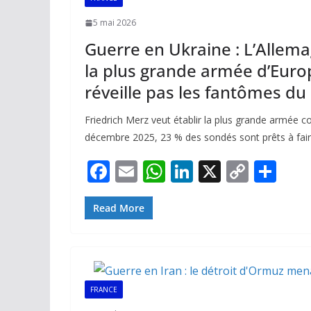
5 mai 2026
Guerre en Ukraine : L’Allem
la plus grande armée d’Euro
réveille pas les fantômes du
Friedrich Merz veut établir la plus grande armée c
décembre 2025, 23 % des sondés sont prêts à faire 
F
E
W
Li
X
C
P
ac
m
h
n
o
ar
e
ai
at
k
p
ta
Read More
b
l
s
e
y
g
o
A
dI
Li
er
o
p
n
n
FRANCE
k
p
k