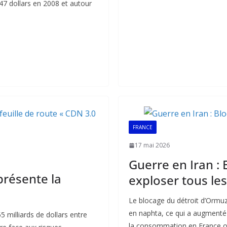
b
l
s
e
47 dollars en 2008 et autour
o
A
dI
o
p
n
k
p
FRANCE
17 mai 2026
Guerre en Iran : 
 présente la
exploser tous les
Le blocage du détroit d’Ormuz
en naphta, ce qui a augmenté le
 milliards de dollars entre
la consommation en France o