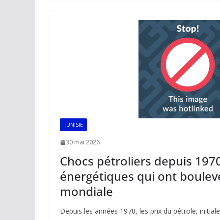
o
A
dI
Li
er
o
p
n
n
k
p
k
TUNISIE
30 mai 2026
Chocs pétroliers depuis 1970 
énergétiques qui ont boulev
mondiale
Depuis les années 1970, les prix du pétrole, initiale