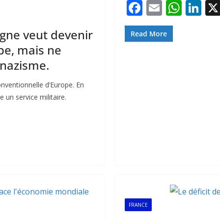
F
E
W
Li
ac
m
h
n
agne veut devenir
e
ai
at
k
Read More
pe, mais ne
b
l
s
e
 nazisme.
o
A
dI
o
p
n
onventionnelle d’Europe. En
k
p
un service militaire.
FRANCE