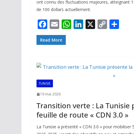
ont connu des fluctuations majeures, atteignant 1
de 100 dollars actuellement.
F
E
W
Li
X
C
P
ac
m
h
n
o
ar
e
ai
at
k
p
ta
Read More
b
l
s
e
y
g
o
A
dI
Li
er
o
p
n
n
k
p
k
TUNISIE
19 mai 2026
Transition verte : La Tunisie
feuille de route « CDN 3.0 »
La Tunisie a présenté « CDN 3.0 » pour mobiliser 55