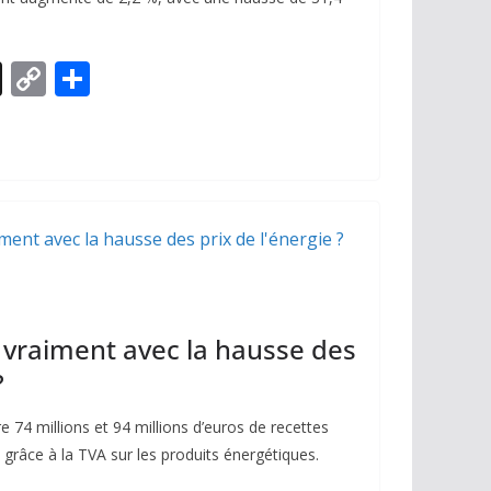
X
C
P
o
ar
p
ta
y
g
Li
er
n
k
-il vraiment avec la hausse des
?
re 74 millions et 94 millions d’euros de recettes
râce à la TVA sur les produits énergétiques.