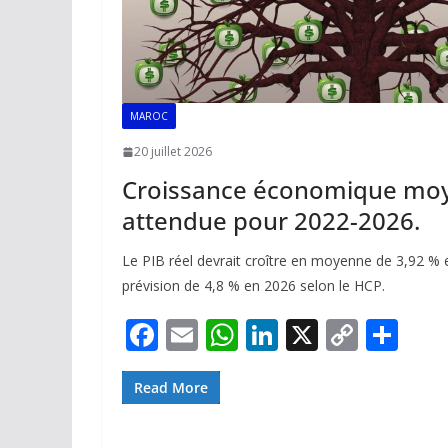
MAROC
20 juillet 2026
Croissance économique mo
attendue pour 2022-2026.
Le PIB réel devrait croître en moyenne de 3,92 % 
prévision de 4,8 % en 2026 selon le HCP.
F
E
W
Li
X
C
P
ac
m
h
n
o
ar
e
ai
at
k
p
ta
Read More
b
l
s
e
y
g