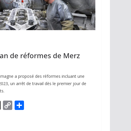
lan de réformes de Merz
llemagne a proposé des réformes incluant une
 2023, un arrêt de travail dès le premier jour de
ts.
X
C
P
o
ar
p
ta