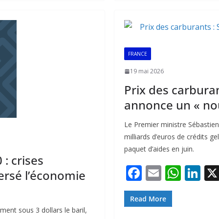
b
l
s
e
o
A
dI
o
p
n
k
p
FRANCE
19 mai 2026
Prix des carbura
annonce un « no
Le Premier ministre Sébastie
milliards d’euros de crédits g
paquet d’aides en juin.
: crises
F
E
W
Li
ersé l’économie
ac
m
h
n
e
ai
at
k
Read More
ment sous 3 dollars le baril,