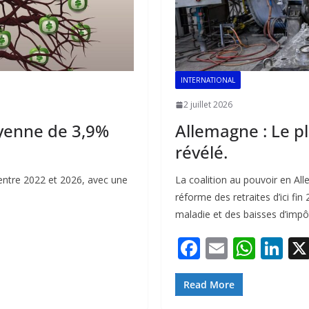
INTERNATIONAL
2 juillet 2026
yenne de 3,9%
Allemagne : Le p
révélé.
entre 2022 et 2026, avec une
La coalition au pouvoir en A
réforme des retraites d’ici fin
maladie et des baisses d’impô
F
E
W
Li
ac
m
h
n
e
ai
at
k
Read More