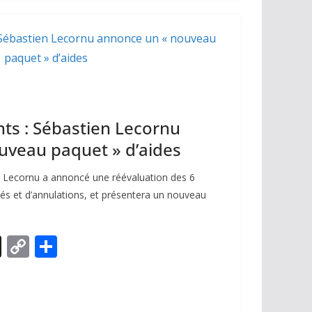
y
g
Li
er
n
k
nts : Sébastien Lecornu
uveau paquet » d’aides
n Lecornu a annoncé une réévaluation des 6
elés et d’annulations, et présentera un nouveau
X
C
P
o
ar
p
ta