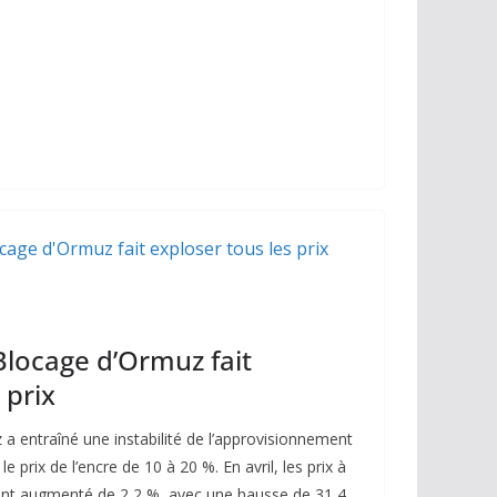
y
g
Li
er
n
k
Blocage d’Ormuz fait
 prix
 a entraîné une instabilité de l’approvisionnement
 prix de l’encre de 10 à 20 %. En avril, les prix à
nt augmenté de 2,2 %, avec une hausse de 31,4