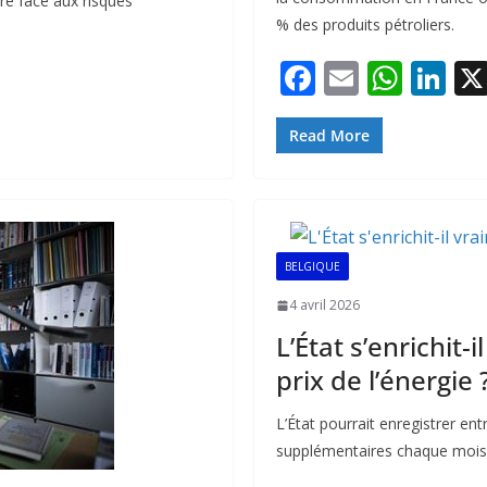
ure face aux risques
% des produits pétroliers.
F
E
W
Li
ac
m
h
n
e
ai
at
k
Read More
b
l
s
e
o
A
dI
o
p
n
BELGIQUE
k
p
4 avril 2026
L’État s’enrichit
prix de l’énergie 
L’État pourrait enregistrer ent
supplémentaires chaque mois g