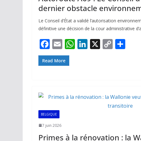
dernier obstacle environnem
Le Conseil d’État a validé l’autorisation environn
définitive une décision de la cour administrative d
F
E
W
Li
X
C
P
ac
m
h
n
o
ar
e
ai
at
k
p
ta
Read More
b
l
s
e
y
g
o
A
dI
Li
er
o
p
n
n
k
p
k
BELGIQUE
7 juin 2026
Primes à la rénovation : la W