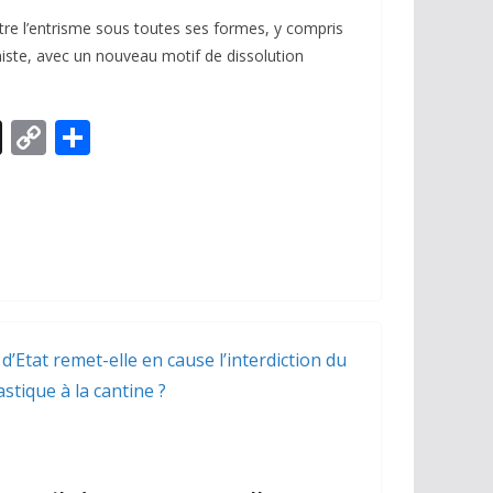
ttre l’entrisme sous toutes ses formes, y compris
iste, avec un nouveau motif de dissolution
X
C
P
o
ar
p
ta
y
g
Li
er
n
k