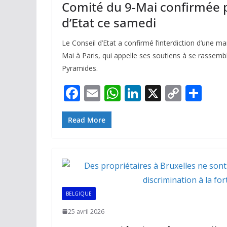
Comité du 9-Mai confirmée p
d’Etat ce samedi
Le Conseil d’Etat a confirmé l’interdiction d’une m
Mai à Paris, qui appelle ses soutiens à se rassemb
Pyramides.
F
E
W
Li
X
C
P
ac
m
h
n
o
ar
e
ai
at
k
p
ta
Read More
b
l
s
e
y
g
o
A
dI
Li
er
o
p
n
n
k
p
k
BELGIQUE
25 avril 2026