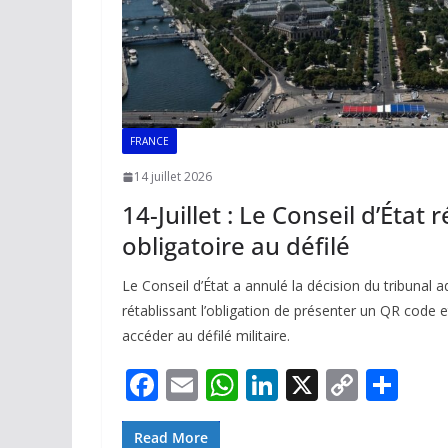
FRANCE
14 juillet 2026
14-Juillet : Le Conseil d’État 
obligatoire au défilé
Le Conseil d’État a annulé la décision du tribunal ad
rétablissant l’obligation de présenter un QR code e
accéder au défilé militaire.
F
E
W
Li
X
C
P
ac
m
h
n
o
ar
Read More