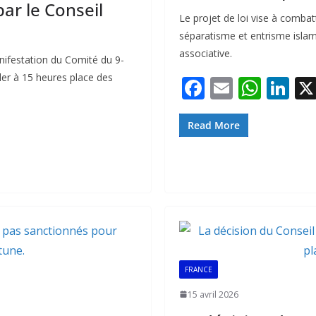
ar le Conseil
Le projet de loi vise à comba
séparatisme et entrisme islam
associative.
anifestation du Comité du 9-
ler à 15 heures place des
F
E
W
Li
ac
m
h
n
e
ai
at
k
Read More
b
l
s
e
o
A
dI
o
p
n
k
p
FRANCE
15 avril 2026