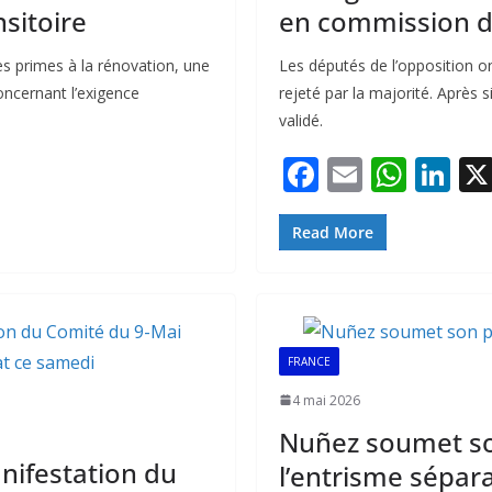
nsitoire
en commission 
es primes à la rénovation, une
Les députés de l’opposition 
concernant l’exigence
rejeté par la majorité. Après
validé.
F
E
W
Li
ac
m
h
n
e
ai
at
k
Read More
b
l
s
e
o
A
dI
o
p
n
FRANCE
k
p
4 mai 2026
Nuñez soumet son
anifestation du
l’entrisme sépara