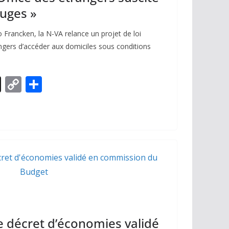
juges »
 Francken, la N-VA relance un projet de loi
angers d’accéder aux domiciles sous conditions
X
C
P
o
ar
p
ta
y
g
Li
er
n
k
e décret d’économies validé