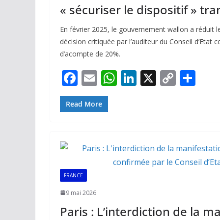
« sécuriser le dispositif » tra
En février 2025, le gouvernement wallon a réduit l
décision critiquée par l’auditeur du Conseil d’Etat 
d’acompte de 20%.
F
E
W
Li
X
C
P
ac
m
h
n
o
ar
e
ai
at
k
p
ta
Read More
b
l
s
e
y
g
o
A
dI
Li
er
o
p
n
n
k
p
k
FRANCE
9 mai 2026
Paris : L’interdiction de la m