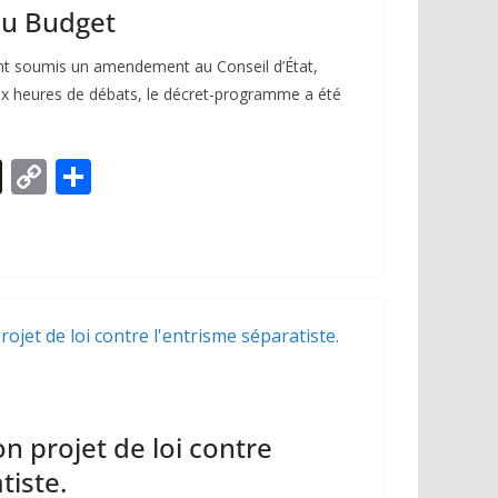
du Budget
ont soumis un amendement au Conseil d’État,
 six heures de débats, le décret-programme a été
X
C
P
o
ar
p
ta
y
g
Li
er
n
k
 projet de loi contre
tiste.