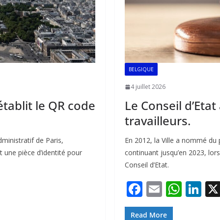
BELGIQUE
4 juillet 2026
rétablit le QR code
Le Conseil d’Eta
travailleurs.
ministratif de Paris,
En 2012, la Ville a nommé du 
t une pièce d’identité pour
continuant jusqu’en 2023, lor
Conseil d’Etat.
F
E
W
Li
ac
m
h
n
Read More