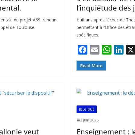
ental.
l’inquiétude des 
ementale du projet A69, rendant
Huit ans après l’échec de Theo
’appel de Toulouse.
permettant à l’Office des étr
spécifiques.
F
E
W
Li
ac
m
h
n
e
ai
at
k
Read More
b
l
s
e
o
A
dI
o
p
n
k
p
BELGIQUE
2 juin 2026
allonie veut
Enseignement : l