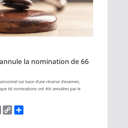
t annule la nomination de 66
personnel sur base d’une réserve d’examen,
sque 66 nominations ont été annulées par le
X
C
P
o
ar