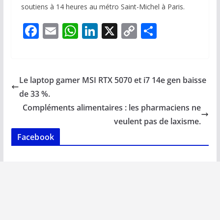
soutiens à 14 heures au métro Saint-Michel à Paris.
F
E
W
Li
X
C
P
ac
m
h
n
o
ar
e
ai
at
k
p
ta
b
l
s
e
y
g
Le laptop gamer MSI RTX 5070 et i7 14e gen baisse
o
A
dI
Li
er
de 33 %.
o
p
n
n
Compléments alimentaires : les pharmaciens ne
k
p
k
veulent pas de laxisme.
Facebook