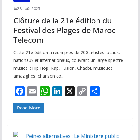
28 août 2025
Clôture de la 21e édition du
Festival des Plages de Maroc
Telecom
Cette 21e édition a réuni près de 200 artistes locaux,
nationaux et internationaux, couvrant un large spectre
musical : Hip Hop, Rap, Fusion, Chaabi, musiques
amazighes, chanson co…
F
E
W
Li
X
C
P
ac
m
h
n
o
ar
e
ai
at
k
p
ta
Read More
b
l
s
e
y
g
o
A
dI
Li
er