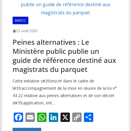
o
p
n
n
k
p
k
MAROC
23 août 2025
Peines alternatives : Le
Ministère public publie un
guide de référence destiné aux
magistrats du parquet
Cette initiative s#39;inscrit dans le cadre de
l#39;accompagnement de la mise en œuvre de la loi n°
43.22 relative aux peines alternatives et de son décret
d#39;application, ent…
F
E
W
Li
X
C
P
ac
m
h
n
o
ar