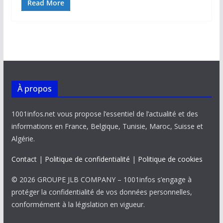
e
ai
at
k
p
ta
Read More
b
l
s
e
y
g
o
A
dI
Li
er
o
p
n
n
k
p
k
À propos
1001infos.net vous propose l’essentiel de l’actualité et des
informations en France, Belgique, Tunisie, Maroc, Suisse et
Algérie.
Contact
|
Politique de confidentialité
|
Politique de cookies
© 2026 GROUPE JLB COMPANY – 1001infos s’engage à
protéger la confidentialité de vos données personnelles,
conformément à la législation en vigueur.