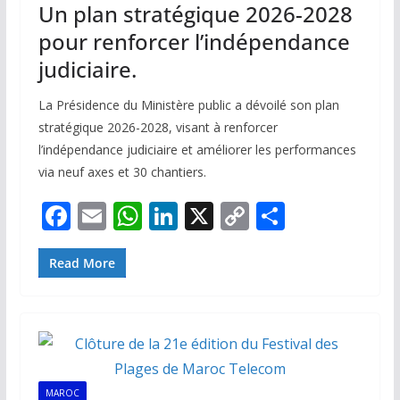
Un plan stratégique 2026-2028
pour renforcer l’indépendance
judiciaire.
La Présidence du Ministère public a dévoilé son plan
stratégique 2026-2028, visant à renforcer
l’indépendance judiciaire et améliorer les performances
via neuf axes et 30 chantiers.
F
E
W
Li
X
C
P
ac
m
h
n
o
ar
e
ai
at
k
p
ta
Read More
b
l
s
e
y
g
o
A
dI
Li
er
o
p
n
n
k
p
k
MAROC