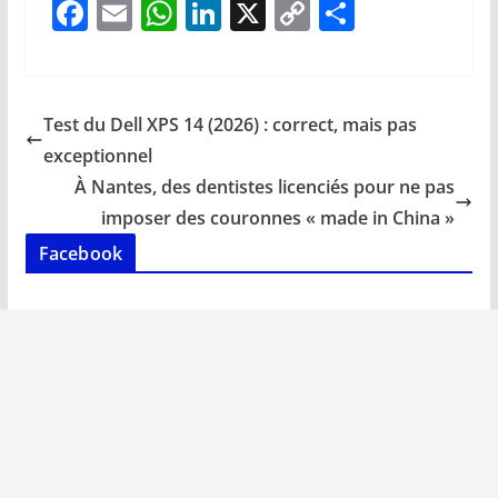
F
E
W
Li
X
C
P
ac
m
h
n
o
ar
e
ai
at
k
p
ta
b
l
s
e
y
g
Test du Dell XPS 14 (2026) : correct, mais pas
o
A
dI
Li
er
exceptionnel
o
p
n
n
À Nantes, des dentistes licenciés pour ne pas
k
p
k
imposer des couronnes « made in China »
Facebook