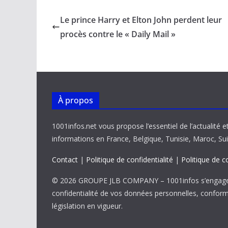
e
ai
at
k
p
ta
b
l
s
e
y
g
Le prince Harry et Elton John perdent leur
o
A
dI
Li
er
procès contre le « Daily Mail »
o
p
n
n
k
p
k
À propos
1001infos.net vous propose l’essentiel de l’actualité e
informations en France, Belgique, Tunisie, Maroc, Sui
Contact
|
Politique de confidentialité
|
Politique de c
© 2026 GROUPE JLB COMPANY – 1001infos s’engage 
confidentialité de vos données personnelles, confor
législation en vigueur.