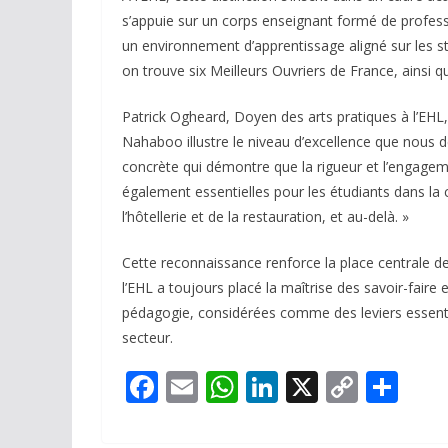
s’appuie sur un corps enseignant formé de profess
un environnement d’apprentissage aligné sur les st
on trouve six Meilleurs Ouvriers de France, ainsi q
Patrick Ogheard, Doyen des arts pratiques à l’EHL,
Nahaboo illustre le niveau d’excellence que nous d
concrète qui démontre que la rigueur et l’engageme
également essentielles pour les étudiants dans la c
l’hôtellerie et de la restauration, et au-delà. »
Cette reconnaissance renforce la place centrale de l
l’EHL a toujours placé la maîtrise des savoir-faire
pédagogie, considérées comme des leviers essentie
secteur.
F
E
W
Li
X
C
P
ac
m
h
n
o
ar