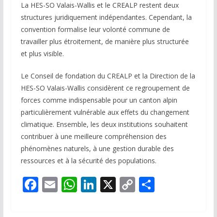
La HES-SO Valais-Wallis et le CREALP restent deux
structures juridiquement indépendantes. Cependant, la
convention formalise leur volonté commune de
travailler plus étroitement, de manière plus structurée
et plus visible.
Le Conseil de fondation du CREALP et la Direction de la
HES-SO Valais-Wallis considèrent ce regroupement de
forces comme indispensable pour un canton alpin
particulièrement vulnérable aux effets du changement
climatique. Ensemble, les deux institutions souhaitent
contribuer à une meilleure compréhension des
phénomènes naturels, à une gestion durable des
ressources et à la sécurité des populations.
F
E
W
Li
X
C
P
ac
m
h
n
o
ar
e
ai
at
k
p
ta