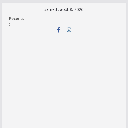
Passer
samedi, août 8, 2026
au
Récents
contenu
: