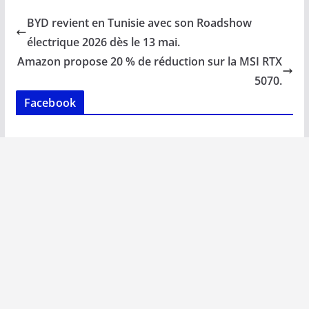
b
l
s
e
y
g
BYD revient en Tunisie avec son Roadshow
o
A
dI
Li
er
électrique 2026 dès le 13 mai.
o
p
n
n
Amazon propose 20 % de réduction sur la MSI RTX
k
p
k
5070.
Facebook