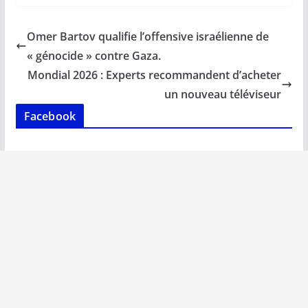
e
ai
at
k
p
ta
b
l
s
e
y
g
Omer Bartov qualifie l’offensive israélienne de
o
A
dI
Li
er
« génocide » contre Gaza.
o
p
n
n
Mondial 2026 : Experts recommandent d’acheter
k
p
k
un nouveau téléviseur
Facebook