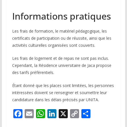
Informations pratiques
Les frais de formation, le matériel pédagogique, les
certificats de participation ou de réussite, ainsi que les
activités culturelles organisées sont couverts.
Les frais de logement et de repas ne sont pas inclus.
Cependant, la Résidence universitaire de Jaca propose
des tarifs préférentiels.
Étant donné que les places sont limitées, les personnes
intéressées doivent se renseigner et soumettre leur
candidature dans les délais précisés par UNITA.
F
E
W
Li
X
C
P
ac
m
h
n
o
ar