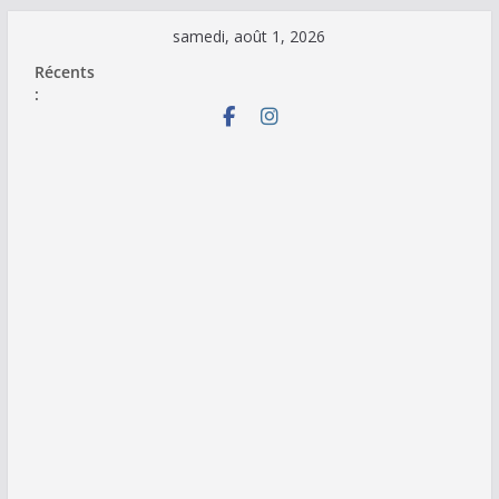
Passer
samedi, août 1, 2026
au
Récents
contenu
: