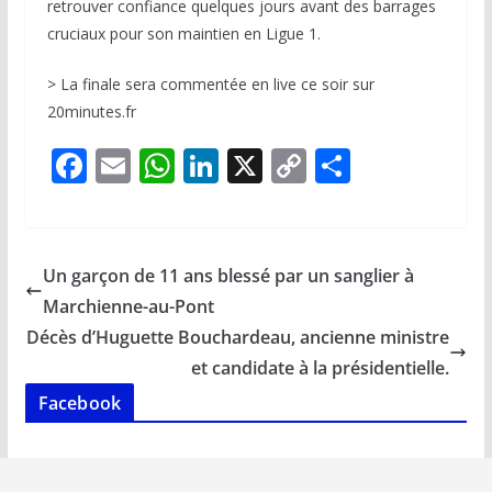
retrouver confiance quelques jours avant des barrages
cruciaux pour son maintien en Ligue 1.
> La finale sera commentée en live ce soir sur
20minutes.fr
F
E
W
Li
X
C
P
ac
m
h
n
o
ar
e
ai
at
k
p
ta
b
l
s
e
y
g
Un garçon de 11 ans blessé par un sanglier à
o
A
dI
Li
er
Marchienne-au-Pont
o
p
n
n
Décès d’Huguette Bouchardeau, ancienne ministre
k
p
k
et candidate à la présidentielle.
Facebook