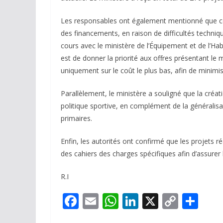
Les responsables ont également mentionné que cert
des financements, en raison de difficultés techniq
cours avec le ministère de l’Équipement et de l’Hab
est de donner la priorité aux offres présentant le me
uniquement sur le coût le plus bas, afin de minimise
Parallèlement, le ministère a souligné que la créat
politique sportive, en complément de la généralis
primaires.
Enfin, les autorités ont confirmé que les projets r
des cahiers des charges spécifiques afin d’assurer 
R.I
F
E
W
Li
X
C
P
ac
m
h
n
o
ar