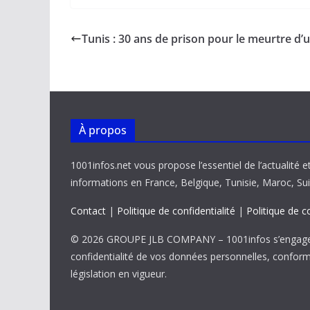
e
ai
at
k
p
ta
b
l
s
e
y
g
Tunis : 30 ans de prison pour le meurtre d’
o
A
dI
Li
er
o
p
n
n
k
p
k
À propos
1001infos.net vous propose l’essentiel de l’actualité e
informations en France, Belgique, Tunisie, Maroc, Sui
Contact
|
Politique de confidentialité
|
Politique de c
© 2026 GROUPE JLB COMPANY – 1001infos s’engage 
confidentialité de vos données personnelles, confor
législation en vigueur.