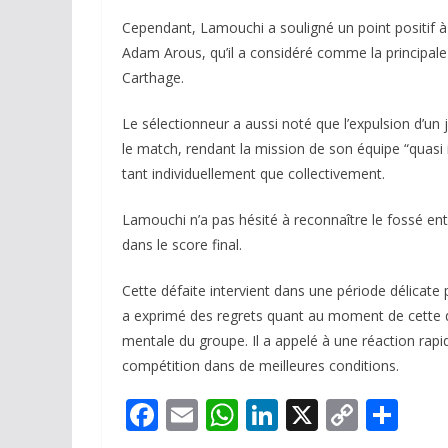
Cependant, Lamouchi a souligné un point positif à 
Adam Arous, qu’il a considéré comme la principale sa
Carthage.
Le sélectionneur a aussi noté que l’expulsion d’un
le match, rendant la mission de son équipe “quasi 
tant individuellement que collectivement.
Lamouchi n’a pas hésité à reconnaître le fossé ent
dans le score final.
Cette défaite intervient dans une période délicate
a exprimé des regrets quant au moment de cette dé
mentale du groupe. Il a appelé à une réaction rapide
compétition dans de meilleures conditions.
F
E
W
Li
X
C
P
ac
m
h
n
o
ar