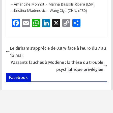
– Amandine Monnot – Marina Bassols Ribera (ESP)
– Kristina Mladenovic – Wang Xiyu (CHN, n°30)
F
E
W
Li
X
C
P
ac
m
h
n
o
ar
e
ai
at
k
p
ta
b
l
s
e
y
g
Le dirham s’apprécie de 0,8 % face à l’euro du 7 au
o
A
dI
Li
er
13 mai.
o
p
n
n
Passants fauchés à Modène : la thèse du trouble
k
p
k
psychiatrique privilégiée
Facebook