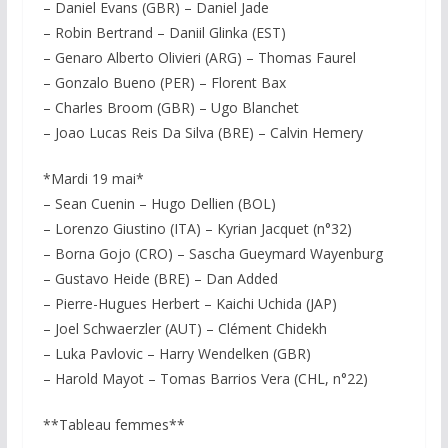
– Daniel Evans (GBR) – Daniel Jade
– Robin Bertrand – Daniil Glinka (EST)
– Genaro Alberto Olivieri (ARG) – Thomas Faurel
– Gonzalo Bueno (PER) – Florent Bax
– Charles Broom (GBR) – Ugo Blanchet
– Joao Lucas Reis Da Silva (BRE) – Calvin Hemery
*Mardi 19 mai*
– Sean Cuenin – Hugo Dellien (BOL)
– Lorenzo Giustino (ITA) – Kyrian Jacquet (n°32)
– Borna Gojo (CRO) – Sascha Gueymard Wayenburg
– Gustavo Heide (BRE) – Dan Added
– Pierre-Hugues Herbert – Kaichi Uchida (JAP)
– Joel Schwaerzler (AUT) – Clément Chidekh
– Luka Pavlovic – Harry Wendelken (GBR)
– Harold Mayot – Tomas Barrios Vera (CHL, n°22)
**Tableau femmes**