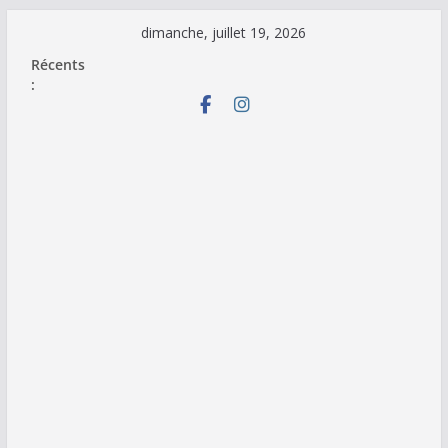
Passer
dimanche, juillet 19, 2026
au
Récents
contenu
: