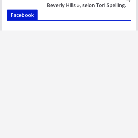
k
p
k
Beverly Hills », selon Tori Spelling.
Facebook