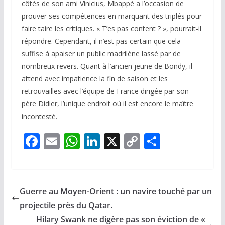
côtés de son ami Vinicius, Mbappé a l’occasion de
prouver ses compétences en marquant des triplés pour
faire taire les critiques. « T’es pas content ? », pourrait-il
répondre. Cependant, il n’est pas certain que cela
suffise à apaiser un public madrilène lassé par de
nombreux revers. Quant à l’ancien jeune de Bondy, il
attend avec impatience la fin de saison et les
retrouvailles avec l’équipe de France dirigée par son
père Didier, l’unique endroit où il est encore le maître
incontesté.
F
E
W
Li
X
C
P
ac
m
h
n
o
ar
e
ai
at
k
p
ta
b
l
s
e
y
g
Guerre au Moyen-Orient : un navire touché par un
o
A
dI
Li
er
projectile près du Qatar.
o
p
n
n
Hilary Swank ne digère pas son éviction de «