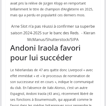
avait pris la relève de Jürgen Klopp en remportant
brillamment le titre de champion d’Angleterre en 2025,
mais qui a perdu en popularité ces derniers mois.
Arne Slot n’a pas réussi à confirmer sa superbe
saison 2024-2025 sur le banc des Reds.
- Kieran
McManus/Shutterstock/SIPA
Andoni Iraola favori
pour lui succéder
Le Néerlandais de 47 ans quitte donc Liverpool « avec
effet immédiat » et « le processus de nomination de
son successeur est en cours », indique le communiqué
du club. En l’absence de Xabi Alonso, c’est un autre
Espagnol, Andoni Iraola (43 ans), récemment libéré de
ses fonctions à Bournemouth, qui apparaît comme le
favori dans les médias britanniques pour reprendre le