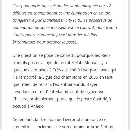
Liverpool après une saison décevante marquée par 12
défaites en championnat et une élimination en Coupe
d’Angleterre par Manchester City (4-0). Le processus de
nomination de son successeur est en cours, Andoni Iraola
étant apparu comme le favori dans les médias
britanniques pour occuper le poste.
Une question se pose ce samedi : pourquoi les Reds
n’ont-ils pas envisagé de recruter Xabi Alonso il y a
quelques semaines ? Très attaché à Liverpool, avec qui
il a remporté la Ligue des champions en 2005 en tant
que milieu de terrain, l’ex-entraîneur du Bayer
Leverkusen et du Real Madrid vient de signer avec
Chelsea, probablement parce que le poste était déjà
occupé à Anfield.
Cependant, la direction de Liverpool a annoncé ce
samedi le licenciement de son entraîneur Arne Slot, qui