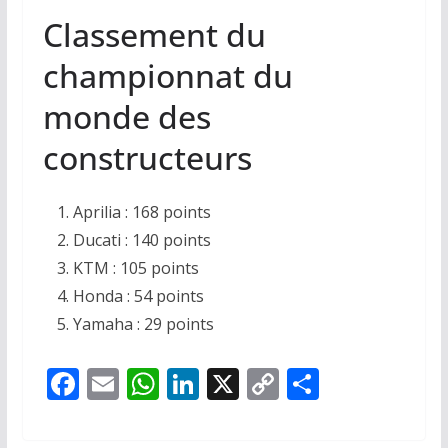
Classement du
championnat du
monde des
constructeurs
Aprilia : 168 points
Ducati : 140 points
KTM : 105 points
Honda : 54 points
Yamaha : 29 points
F
E
W
Li
X
C
P
ac
m
h
n
o
ar
e
ai
at
k
p
ta