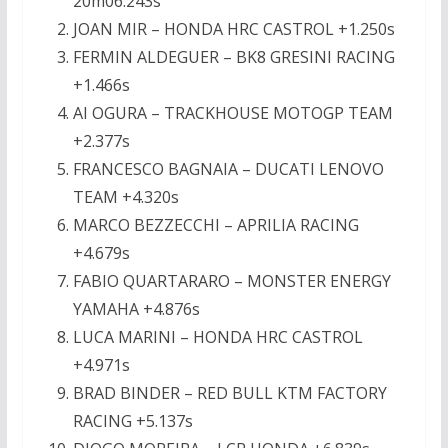
20m06.243s
JOAN MIR – HONDA HRC CASTROL +1.250s
FERMIN ALDEGUER – BK8 GRESINI RACING
+1.466s
AI OGURA – TRACKHOUSE MOTOGP TEAM
+2.377s
FRANCESCO BAGNAIA – DUCATI LENOVO
TEAM +4.320s
MARCO BEZZECCHI – APRILIA RACING
+4.679s
FABIO QUARTARARO – MONSTER ENERGY
YAMAHA +4.876s
LUCA MARINI – HONDA HRC CASTROL
+4.971s
BRAD BINDER – RED BULL KTM FACTORY
RACING +5.137s