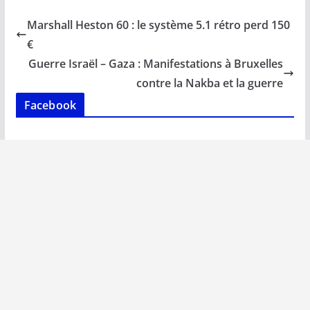
b
l
s
e
y
g
Marshall Heston 60 : le système 5.1 rétro perd 150
o
A
dI
Li
er
€
o
p
n
n
Guerre Israël – Gaza : Manifestations à Bruxelles
k
p
k
contre la Nakba et la guerre
Facebook