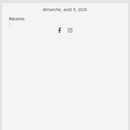
Passer
dimanche, août 9, 2026
au
Récents
contenu
: