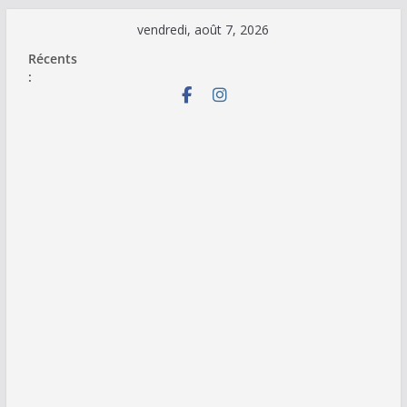
Passer
vendredi, août 7, 2026
au
Récents
contenu
: