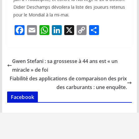
Didier Deschamps dévoilera la liste des joueurs retenus
pour le Mondial à la mi-mai.
F
E
W
Li
X
C
P
ac
m
h
n
o
ar
e
ai
at
k
p
ta
b
l
s
e
y
g
Gwen Stefani : sa grossesse à 44 ans est « un
o
A
dI
Li
er
miracle » de foi
o
p
n
n
Fiabilité des applications de comparaison des prix
k
p
k
des carburants : une enquête.
Facebook