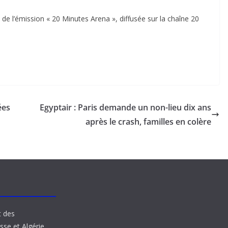
e l’émission « 20 Minutes Arena », diffusée sur la chaîne 20
ées
Egyptair : Paris demande un non-lieu dix ans
après le crash, familles en colère
t des
sse et Algérie.