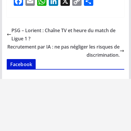
F
E
W
Li
X
C
P
ac
m
h
n
o
ar
e
ai
at
k
p
ta
b
l
s
e
y
g
PSG – Lorient : Chaîne TV et heure du match de
o
A
dI
Li
er
Ligue 1 ?
o
p
n
n
Recrutement par IA : ne pas négliger les risques de
k
p
k
discrimination.
Facebook