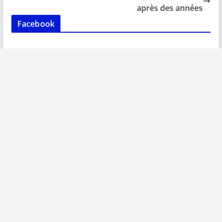
k
p
k
après des années
Facebook