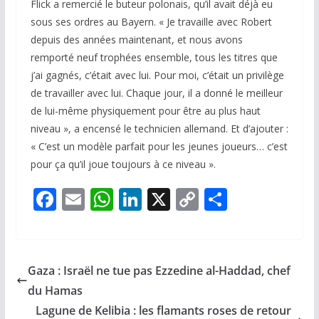
Flick a remercié le buteur polonais, qu’il avait déjà eu
sous ses ordres au Bayern. « Je travaille avec Robert
depuis des années maintenant, et nous avons
remporté neuf trophées ensemble, tous les titres que
j’ai gagnés, c’était avec lui. Pour moi, c’était un privilège
de travailler avec lui. Chaque jour, il a donné le meilleur
de lui-même physiquement pour être au plus haut
niveau », a encensé le technicien allemand. Et d’ajouter :
« C’est un modèle parfait pour les jeunes joueurs… c’est
pour ça qu’il joue toujours à ce niveau ».
F
E
W
Li
X
C
P
ac
m
h
n
o
ar
e
ai
at
k
p
ta
b
l
s
e
y
g
Gaza : Israël ne tue pas Ezzedine al-Haddad, chef
o
A
dI
Li
er
du Hamas
o
p
n
n
Lagune de Kelibia : les flamants roses de retour