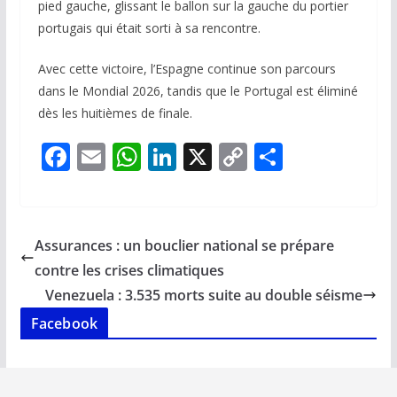
pied gauche, glissant le ballon sur la gauche du portier
portugais qui était sorti à sa rencontre.
Avec cette victoire, l’Espagne continue son parcours
dans le Mondial 2026, tandis que le Portugal est éliminé
dès les huitièmes de finale.
F
E
W
Li
X
C
P
ac
m
h
n
o
ar
e
ai
at
k
p
ta
b
l
s
e
y
g
Assurances : un bouclier national se prépare
o
A
dI
Li
er
contre les crises climatiques
o
p
n
n
Venezuela : 3.535 morts suite au double séisme
k
p
k
Facebook