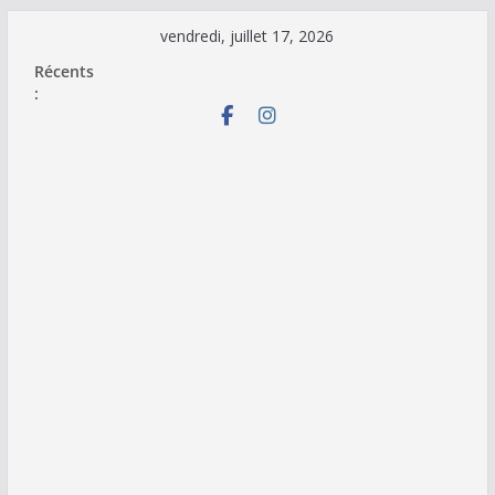
Passer
vendredi, juillet 17, 2026
au
Récents
contenu
: