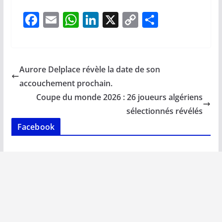
F
E
W
Li
X
C
P
ac
m
h
n
o
ar
e
ai
at
k
p
ta
b
l
s
e
y
g
Aurore Delplace révèle la date de son
o
A
dI
Li
er
accouchement prochain.
o
p
n
n
Coupe du monde 2026 : 26 joueurs algériens
k
p
k
sélectionnés révélés
Facebook