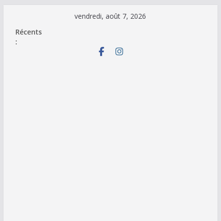
Passer
vendredi, août 7, 2026
au
Récents
contenu
: