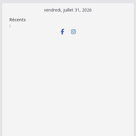
Passer
vendredi, juillet 31, 2026
au
Récents
contenu
: