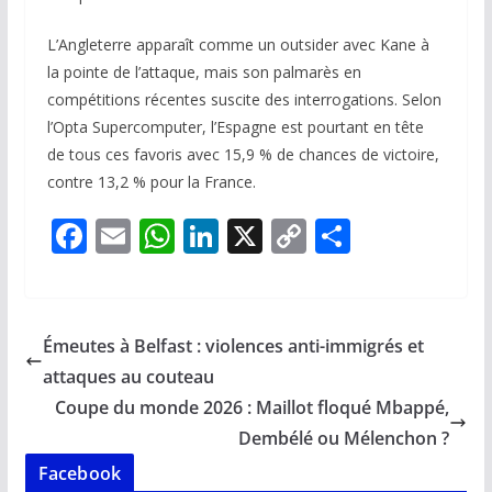
L’Angleterre apparaît comme un outsider avec Kane à
la pointe de l’attaque, mais son palmarès en
compétitions récentes suscite des interrogations. Selon
l’Opta Supercomputer, l’Espagne est pourtant en tête
de tous ces favoris avec 15,9 % de chances de victoire,
contre 13,2 % pour la France.
F
E
W
Li
X
C
P
ac
m
h
n
o
ar
e
ai
at
k
p
ta
b
l
s
e
y
g
Émeutes à Belfast : violences anti-immigrés et
o
A
dI
Li
er
attaques au couteau
o
p
n
n
Coupe du monde 2026 : Maillot floqué Mbappé,
k
p
k
Dembélé ou Mélenchon ?
Facebook