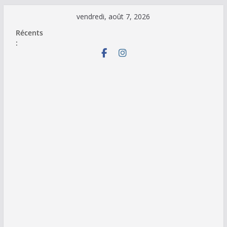
Passer
vendredi, août 7, 2026
au
Récents
contenu
: