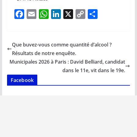
F
E
W
Li
X
C
P
ac
m
h
n
o
ar
e
ai
at
k
p
ta
b
l
s
e
y
g
Que buvez-vous comme quantité d’alcool ?
o
A
dI
Li
er
Résultats de notre enquête.
o
p
n
n
Municipales 2026 à Paris : David Belliard, candidat
k
p
k
dans le 11e, vit dans le 19e.
Facebook