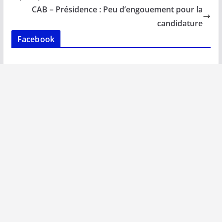
o
p
n
n
CAB – Présidence : Peu d’engouement pour la
k
p
k
candidature
Facebook