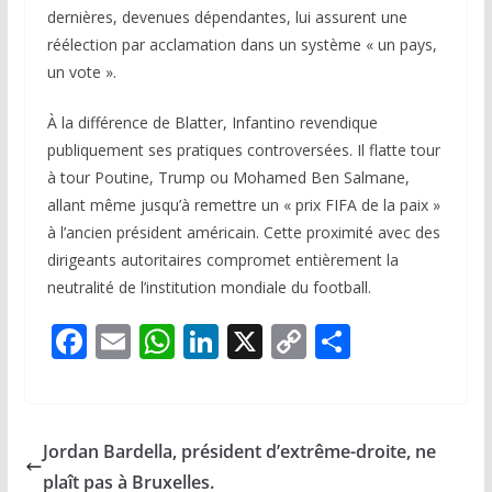
dernières, devenues dépendantes, lui assurent une
réélection par acclamation dans un système « un pays,
un vote ».
À la différence de Blatter, Infantino revendique
publiquement ses pratiques controversées. Il flatte tour
à tour Poutine, Trump ou Mohamed Ben Salmane,
allant même jusqu’à remettre un « prix FIFA de la paix »
à l’ancien président américain. Cette proximité avec des
dirigeants autoritaires compromet entièrement la
neutralité de l’institution mondiale du football.
F
E
W
Li
X
C
P
ac
m
h
n
o
ar
e
ai
at
k
p
ta
b
l
s
e
y
g
Jordan Bardella, président d’extrême-droite, ne
o
A
dI
Li
er
plaît pas à Bruxelles.