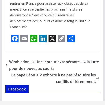
rentrer en France pour assister aux obsèques de sa
mère. Si cela se vérifie, les prochains matchs se
dérouleront à New York, ce qui réduira les
déplacements des joueurs et donc la fatigue, indique
France Info.
F
E
W
Li
X
C
P
ac
m
h
n
o
ar
e
ai
at
k
p
ta
b
l
s
e
y
g
Wimbledon : « Une lenteur exaspérante… » la lutte
o
A
dI
Li
er
pour de nouveaux courts
o
p
n
n
Le pape Léon XIV exhorte à ne pas résoudre les
k
p
k
conflits différemment.
Facebook