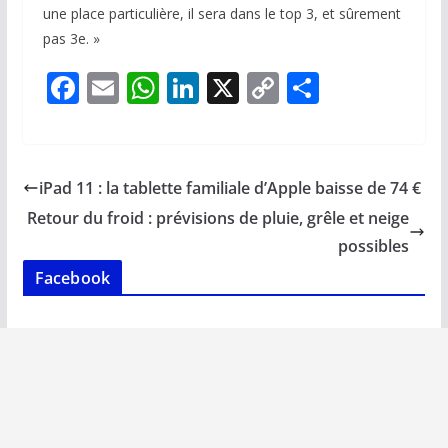
une place particulière, il sera dans le top 3, et sûrement
pas 3e. »
F
E
W
Li
X
C
P
ac
m
h
n
o
ar
e
ai
at
k
p
ta
b
l
s
e
y
g
iPad 11 : la tablette familiale d’Apple baisse de 74 €
o
A
dI
Li
er
Retour du froid : prévisions de pluie, grêle et neige
o
p
n
n
possibles
k
p
k
Facebook