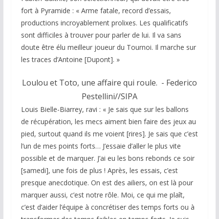
fort à Pyramide :
« Arme fatale, record d’essais,
productions incroyablement prolixes. Les qualificatifs
sont difficiles à trouver pour parler de lui. Il va sans
doute être élu meilleur joueur du Tournoi. Il marche sur
les traces d’Antoine [Dupont]. »
Loulou et Toto, une affaire qui roule.
- Federico
Pestellini//SIPA
Louis Bielle-Biarrey, ravi :
« Je sais que sur les ballons
de récupération, les mecs aiment bien faire des jeux au
pied, surtout quand ils me voient [rires]. Je sais que c’est
l’un de mes points forts… J’essaie d’aller le plus vite
possible et de marquer. J’ai eu les bons rebonds ce soir
[samedi], une fois de plus ! Après, les essais, c’est
presque anecdotique. On est des ailiers, on est là pour
marquer aussi, c’est notre rôle. Moi, ce qui me plaît,
c’est d’aider l’équipe à concrétiser des temps forts ou à