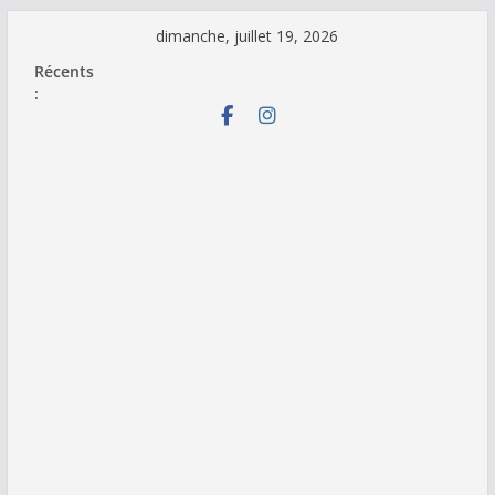
Passer
dimanche, juillet 19, 2026
au
Récents
contenu
: