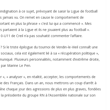
ndignation à ce sujet, prévoyant de saisir la Ligue de football
ces jamais vu. On remet en cause le comportement de
sortant en plus la phrase « c’est lui qui a commencé ». Mes
s partaient à la Ligue et ils ne jouaient plus au football ».
0-U11 de Creil n’a pas souhaité commenter l’affaire.
? Si le triste épilogue du tournoi de Vendin-le-Vieil connaît une
sociaux, cela est également lié à sa « récupération politique »,
uniqué. Plusieurs personnalités, notamment d’extrême droite,
 par Marine Le Pen.
r », « analyser », en réalité, accepter, les comportements de
vie des Français. Dans un an, nous mettrons un coup d’arrêt à
raîne chaque jour des agressions de plus en plus graves, fondées
he la présidente du groupe RN à l’Assemblée nationale sur son