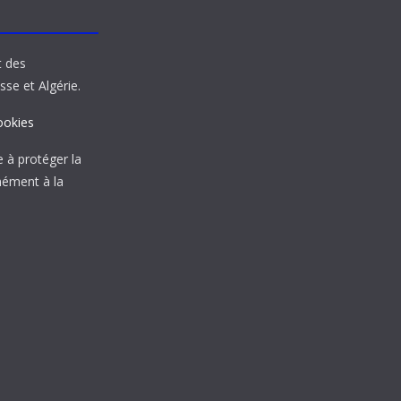
t des
sse et Algérie.
ookies
à protéger la
mément à la