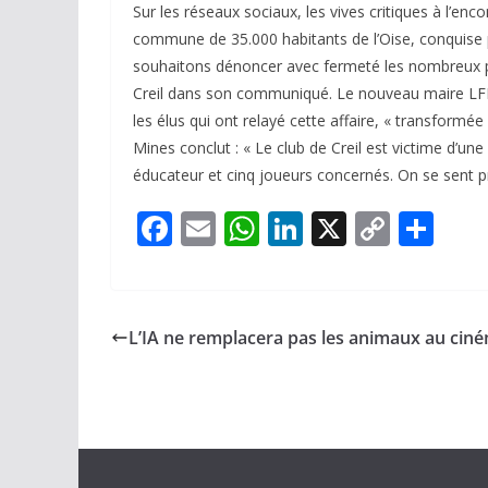
Sur les réseaux sociaux, les vives critiques à l’enc
commune de 35.000 habitants de l’Oise, conquise 
souhaitons dénoncer avec fermeté les nombreux pro
Creil dans son communiqué. Le nouveau maire LFI 
les élus qui ont relayé cette affaire, « transformée
Mines conclut : « Le club de Creil est victime d’un
éducateur et cinq joueurs concernés. On se sent p
F
E
W
Li
X
C
P
ac
m
h
n
o
ar
e
ai
at
k
p
ta
b
l
s
e
y
g
L’IA ne remplacera pas les animaux au ciné
o
A
dI
Li
er
o
p
n
n
k
p
k