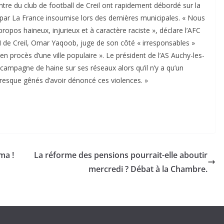
ontre du club de football de Creil ont rapidement débordé sur la
par La France insoumise lors des dernières municipales. « Nous
pos haineux, injurieux et à caractère raciste », déclare l’AFC
de Creil, Omar Yaqoob, juge de son côté « irresponsables »
 en procès d’une ville populaire ». Le président de l’AS Auchy-les-
e campagne de haine sur ses réseaux alors qu’il n’y a qu’un
resque gênés d’avoir dénoncé ces violences. »
ma !
La réforme des pensions pourrait-elle aboutir
mercredi ? Débat à la Chambre.