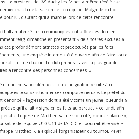
ins. Le président de l’AS Auchy-les-Mines a même révélé que
 dernier match de la saison de son équipe. Malgré le « choc
 pour lui, d’autant qu’il a marqué lors de cette rencontre.
football amateur ? Les communiqués ont afflué ces derniers
notamment réagi dimanche en présentant « de sincères excuses à
ns été profondément attristés et préoccupés par les faits
énements, une enquête interne a été ouverte afin de faire toute
ponsabilités de chacun. Le club prendra, avec la plus grande
aires à l’encontre des personnes concernées. »
é dimanche sa « colère » et son « indignation » suite à cet
s adaptées pour sanctionner ces comportements ». Le préfet du
t dénoncé « l’agression dont a été victime un jeune joueur de 9
récisé qu’il allait « signaler les faits au parquet » ce lundi, afin
n pénal ». Le père de Mattheo va, de son côté, « porter plainte »,
nsable de l’équipe U10-U11 de l’AFC Creil pourrait être visé. « Il
frappé Mattheo », a expliqué l’organisateur du tournoi, Kevin