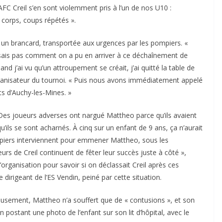
l’AFC Creil s’en sont violemment pris à l’un de nos U10 :
 corps, coups répétés ».
r un brancard, transportée aux urgences par les pompiers. «
 sais pas comment on a pu en arriver à ce déchaînement de
and j’ai vu qu’un attroupement se créait, j’ai quitté la table de
rganisateur du tournoi. « Puis nous avons immédiatement appelé
s d’Auchy-les-Mines. »
Des joueurs adverses ont nargué Mattheo parce qu’ils avaient
qu’ils se sont acharnés. À cinq sur un enfant de 9 ans, ça n’aurait
ompiers interviennent pour emmener Mattheo, sous les
s de Creil continuent de fêter leur succès juste à côté »,
l’organisation pour savoir si on déclassait Creil après ces
e dirigeant de l’ES Vendin, peiné par cette situation.
usement, Mattheo n’a souffert que de « contusions », et son
postant une photo de l’enfant sur son lit d’hôpital, avec le