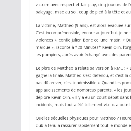
victoire avec respect et fair-play, cinq joueurs de 
balayage, mise au sol, coup de pied à la tête et au
La victime, Mattheo (9 ans), est alors évacuée su
C’est incompréhensible, encore aujourd’hui, je ne
violences », confie Julien Borie ce lundi matin. « Qu
marque », raconte à *20 Minutes* Kevin Olin, l’o
les pompiers, après avoir échangé avec des parent
Le père de Mattheo a relaté sa version à RMC : « 
gagné la finale. Mattheo s’est défendu, et c’est là 
pas dû arriver, c’est inadmissible ». Quand les p
applaudissements de nombreux parents, « les joueur
déplore Kevin Olin. « Il y a eu un court débat dans 
incidents, mais tout a été tellement vite », ajoute l
Quelles séquelles physiques pour Mattheo ? Heure
club a tenu à rassurer rapidement tout le monde en 