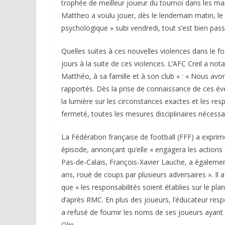
trophée de meilleur joueur du tournoi dans les ma
Mattheo a voulu jouer, dès le lendemain matin, le
psychologique » subi vendredi, tout s’est bien passé
Quelles suites à ces nouvelles violences dans le 
jours à la suite de ces violences. L’AFC Creil a 
Matthéo, à sa famille et à son club » : « Nous avo
rapportés. Dès la prise de connaissance de ces év
la lumière sur les circonstances exactes et les res
fermeté, toutes les mesures disciplinaires nécess
La Fédération française de football (FFF) a exprim
épisode, annonçant qu’elle « engagera les action
Pas-de-Calais, François-Xavier Lauche, a égalemen
ans, roué de coups par plusieurs adversaires ». Il a p
que « les responsabilités soient établies sur le pla
d’après RMC. En plus des joueurs, l’éducateur respo
a refusé de fournir les noms de ses joueurs ayant 
Olin.