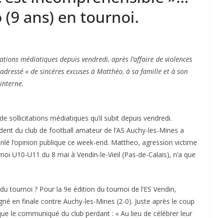
(9 ans) en tournoi.
itations médiatiques depuis vendredi, après l’affaire de violences
 adressé « de sincères excuses à Matthéo, à sa famille et à son
interne.
de sollicitations médiatiques qu’il subit depuis vendredi.
dent du club de football amateur de l’AS Auchy-les-Mines a
anlé l’opinion publique ce week-end. Mattheo, agression victime
rnoi U10-U11 du 8 mai à Vendin-le-Vieil (Pas-de-Calais), n’a que
 du tournoi ? Pour la 9e édition du tournoi de l’ES Vendin,
gné en finale contre Auchy-les-Mines (2-0). Juste après le coup
dique le communiqué du club perdant : « Au lieu de célébrer leur