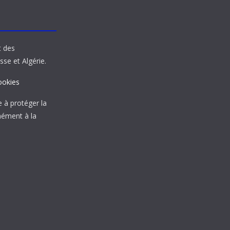
t des
sse et Algérie.
ookies
à protéger la
mément à la