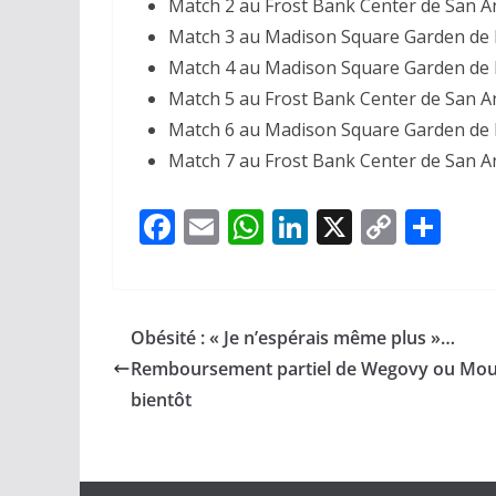
Match 2 au Frost Bank Center de San A
Match 3 au Madison Square Garden de
Match 4 au Madison Square Garden de
Match 5 au Frost Bank Center de San A
Match 6 au Madison Square Garden de
Match 7 au Frost Bank Center de San A
F
E
W
Li
X
C
P
ac
m
h
n
o
ar
e
ai
at
k
p
ta
b
l
s
e
y
g
Obésité : « Je n’espérais même plus »…
o
A
dI
Li
er
Remboursement partiel de Wegovy ou Mou
o
p
n
n
bientôt
k
p
k