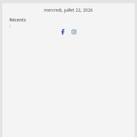
Passer
mercredi, juillet 22, 2026
au
Récents
contenu
: