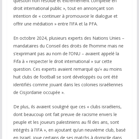
question non résolue et extrêmement complexe en
droit international public », tout en annonçant son
intention de « continuer à promouvoir le dialogue et
offrir une médiation » entre l’IFA et la PFA.
En octobre 2024, plusieurs experts des Nations Unies –
mandataires du Conseil des droits de l’homme mais ne
s’exprimant pas au nom de l’ONU – avaient appelé la
Fifa à « respecter le droit international » sur cette
question. Ces experts avaient remarqué qu’« au moins
huit clubs de football se sont développés ou ont été
identifiés comme jouant dans les colonies israéliennes
de Cisjordanie occupée ».
De plus, ils avaient souligné que ces « clubs israéliens,
dont beaucoup ont fait preuve de racisme envers le
peuple et les joueurs palestiniens au fil des ans, sont
intégrés à l’IFA », en ajoutant qu’un neuvième club, basé
en Israël, joue certains de ses matchs à domicile dans