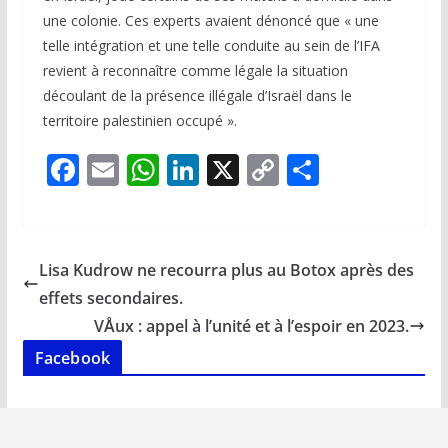
une colonie. Ces experts avaient dénoncé que « une
telle intégration et une telle conduite au sein de l’IFA
revient à reconnaître comme légale la situation
découlant de la présence illégale d’Israël dans le
territoire palestinien occupé ».
F
E
W
Li
X
C
P
ac
m
h
n
o
ar
e
ai
at
k
p
ta
b
l
s
e
y
g
Lisa Kudrow ne recourra plus au Botox après des
o
A
dI
Li
er
effets secondaires.
o
p
n
n
VÅux : appel à l’unité et à l’espoir en 2023.
k
p
k
Facebook