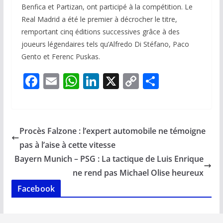
Benfica et Partizan, ont participé à la compétition. Le
Real Madrid a été le premier à décrocher le titre,
remportant cinq éditions successives grâce à des
joueurs légendaires tels qu’Alfredo Di Stéfano, Paco
Gento et Ferenc Puskas.
F
E
W
Li
X
C
P
ac
m
h
n
o
ar
e
ai
at
k
p
ta
b
l
s
e
y
g
Procès Falzone : l’expert automobile ne témoigne
o
A
dI
Li
er
pas à l’aise à cette vitesse
o
p
n
n
Bayern Munich – PSG : La tactique de Luis Enrique
k
p
k
ne rend pas Michael Olise heureux
Facebook