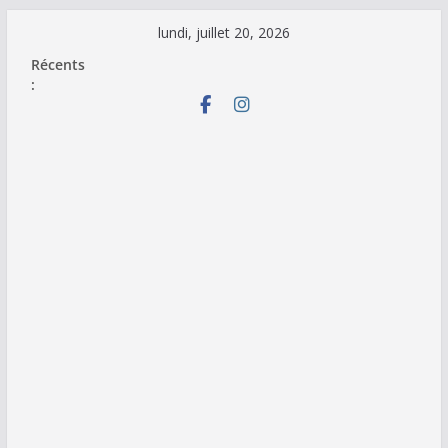
Passer
lundi, juillet 20, 2026
au
Récents
contenu
: