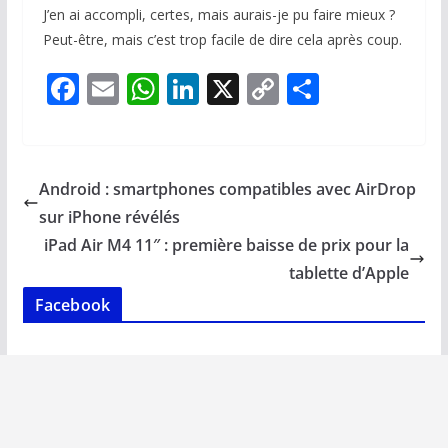
J’en ai accompli, certes, mais aurais-je pu faire mieux ?
Peut-être, mais c’est trop facile de dire cela après coup.
F
E
W
Li
X
C
P
ac
m
h
n
o
ar
e
ai
at
k
p
ta
b
l
s
e
y
g
Android : smartphones compatibles avec AirDrop
o
A
dI
Li
er
sur iPhone révélés
o
p
n
n
iPad Air M4 11″ : première baisse de prix pour la
k
p
k
tablette d’Apple
Facebook