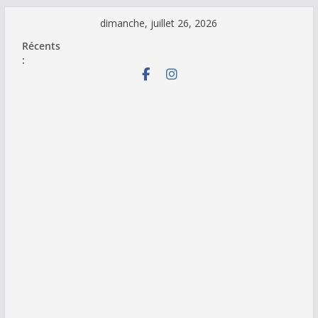
Passer
dimanche, juillet 26, 2026
au
Récents
contenu
: