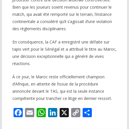
Bien que les joueurs soient revenus pour continuer le
match, qui avait été remporté sur le terrain, l’instance
continentale a considéré qu’il s’agissait d’une violation
des règlements disciplinaires.
En conséquence, la CAF a enregistré une défaite sur
tapis vert pour le Sénégal et a attribué le titre au Maroc,
une décision exceptionnelle qui a généré de vives
réactions.
À ce jour, le Maroc reste officiellement champion
d’Afrique, en attente de l’issue de la procédure
annoncée devant le TAS, qui est la seule instance
compétente pour trancher ce litige en dernier ressort.
F
E
W
Li
X
C
P
ac
m
h
n
o
ar