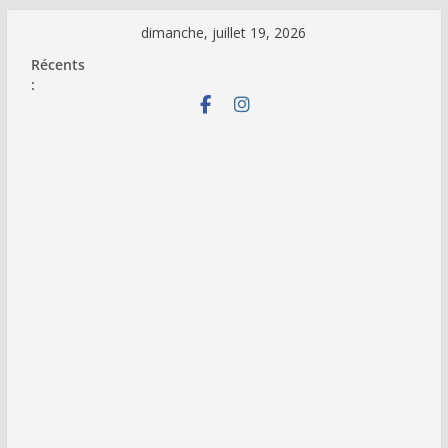
Passer
dimanche, juillet 19, 2026
au
Récents
contenu
: