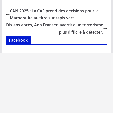
e
ai
at
k
p
ta
b
l
s
e
y
g
CAN 2025 : La CAF prend des décisions pour le
o
A
dI
Li
er
Maroc suite au titre sur tapis vert
o
p
n
n
Dix ans après, Ann Fransen avertit d’un terrorisme
k
p
k
plus difficile à détecter.
Facebook