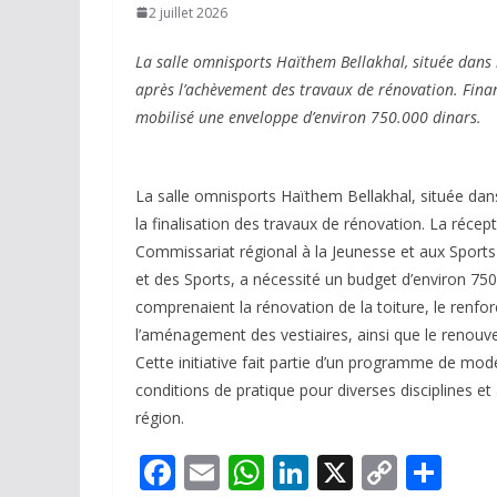
2 juillet 2026
La salle omnisports Haïthem Bellakhal, située dans l
après l’achèvement des travaux de rénovation. Financ
mobilisé une enveloppe d’environ 750.000 dinars.
La salle omnisports Haïthem Bellakhal, située dans
la finalisation des travaux de rénovation. La récep
Commissariat régional à la Jeunesse et aux Sports 
et des Sports, a nécessité un budget d’environ 750
comprenaient la rénovation de la toiture, le renfor
l’aménagement des vestiaires, ainsi que le renouv
Cette initiative fait partie d’un programme de mode
conditions de pratique pour diverses disciplines et 
région.
F
E
W
Li
X
C
P