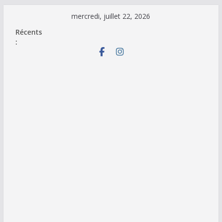
Passer
mercredi, juillet 22, 2026
au
Récents
contenu
: