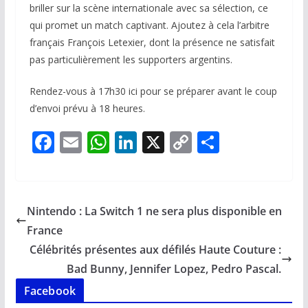
briller sur la scène internationale avec sa sélection, ce
qui promet un match captivant. Ajoutez à cela l’arbitre
français François Letexier, dont la présence ne satisfait
pas particulièrement les supporters argentins.
Rendez-vous à 17h30 ici pour se préparer avant le coup
d’envoi prévu à 18 heures.
F
E
W
Li
X
C
P
ac
m
h
n
o
ar
e
ai
at
k
p
ta
b
l
s
e
y
g
Nintendo : La Switch 1 ne sera plus disponible en
o
A
dI
Li
er
France
o
p
n
n
Célébrités présentes aux défilés Haute Couture :
k
p
k
Bad Bunny, Jennifer Lopez, Pedro Pascal.
Facebook