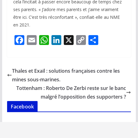
cela l’incitait à passer encore beaucoup de temps chez
ses parents. « J’adore mes parents et j’aime vraiment
être ici. C’est très réconfortant », confiait-elle au NME
en 2021.
F
E
W
Li
X
C
P
ac
m
h
n
o
ar
e
ai
at
k
p
ta
b
l
s
e
y
g
Thales et Exail : solutions françaises contre les
o
A
dI
Li
er
mines sous-marines.
o
p
n
n
Tottenham : Roberto De Zerbi reste sur le banc
k
p
k
malgré l’opposition des supporters ?
Facebook