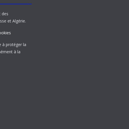
t des
sse et Algérie.
ookies
à protéger la
mément à la