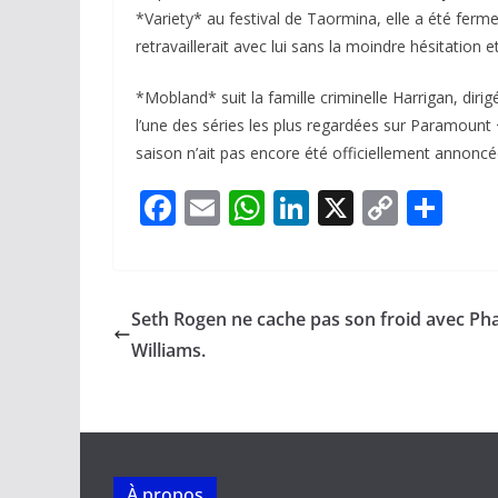
*Variety* au festival de Taormina, elle a été ferme 
retravaillerait avec lui sans la moindre hésitation e
*Mobland* suit la famille criminelle Harrigan, di
l’une des séries les plus regardées sur Paramount 
saison n’ait pas encore été officiellement annonc
F
E
W
Li
X
C
P
ac
m
h
n
o
ar
e
ai
at
k
p
ta
b
l
s
e
y
g
Seth Rogen ne cache pas son froid avec Pha
o
A
dI
Li
er
Williams.
o
p
n
n
k
p
k
À propos