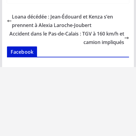
e
ai
at
k
p
ta
b
l
s
e
y
g
Loana décédée : Jean-Édouard et Kenza s’en
o
A
dI
Li
er
prennent à Alexia Laroche-Joubert
o
p
n
n
Accident dans le Pas-de-Calais : TGV à 160 km/h et
k
p
k
camion impliqués
Facebook