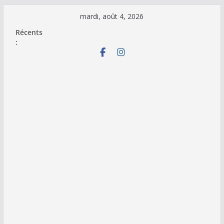
Passer
mardi, août 4, 2026
au
Récents
contenu
: