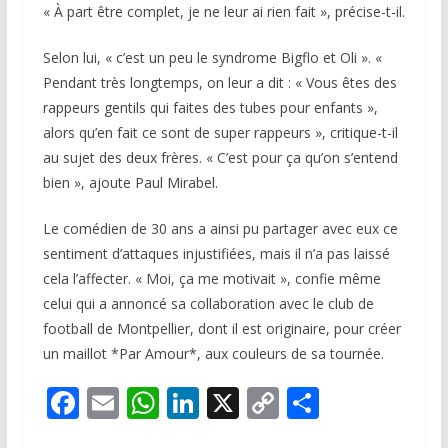
« À part être complet, je ne leur ai rien fait », précise-t-il.
Selon lui, « c’est un peu le syndrome Bigflo et Oli ». «
Pendant très longtemps, on leur a dit : « Vous êtes des
rappeurs gentils qui faites des tubes pour enfants »,
alors qu’en fait ce sont de super rappeurs », critique-t-il
au sujet des deux frères. « C’est pour ça qu’on s’entend
bien », ajoute Paul Mirabel.
Le comédien de 30 ans a ainsi pu partager avec eux ce
sentiment d’attaques injustifiées, mais il n’a pas laissé
cela l’affecter. « Moi, ça me motivait », confie même
celui qui a annoncé sa collaboration avec le club de
football de Montpellier, dont il est originaire, pour créer
un maillot *Par Amour*, aux couleurs de sa tournée.
F
E
W
Li
X
C
P
ac
m
h
n
o
ar