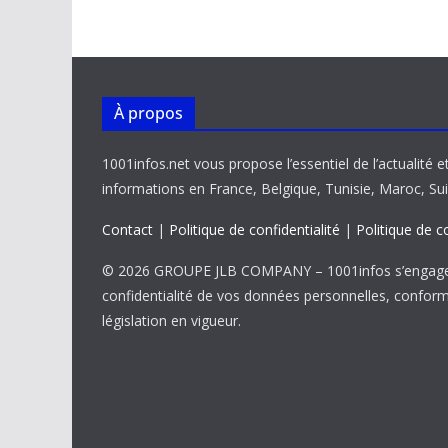
o
p
n
n
k
p
k
À propos
1001infos.net vous propose l’essentiel de l’actualité e
informations en France, Belgique, Tunisie, Maroc, Sui
Contact
|
Politique de confidentialité
|
Politique de c
© 2026 GROUPE JLB COMPANY – 1001infos s’engage 
confidentialité de vos données personnelles, confor
législation en vigueur.