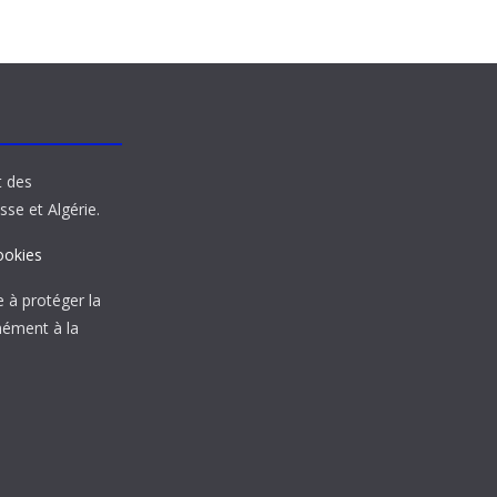
t des
sse et Algérie.
ookies
à protéger la
mément à la