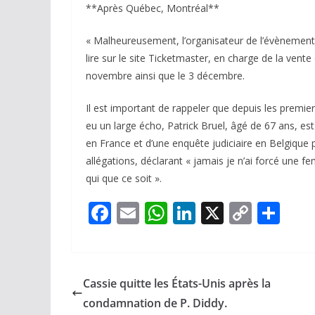
**Après Québec, Montréal**
« Malheureusement, l’organisateur de l’évènement 
lire sur le site Ticketmaster, en charge de la vente
novembre ainsi que le 3 décembre.
Il est important de rappeler que depuis les premi
eu un large écho, Patrick Bruel, âgé de 67 ans, e
en France et d’une enquête judiciaire en Belgique
allégations, déclarant « jamais je n’ai forcé une 
qui que ce soit ».
F
E
W
Li
X
C
P
ac
m
h
n
o
ar
e
ai
at
k
p
ta
b
l
s
e
y
g
Cassie quitte les États-Unis après la
o
A
dI
Li
er
condamnation de P. Diddy.