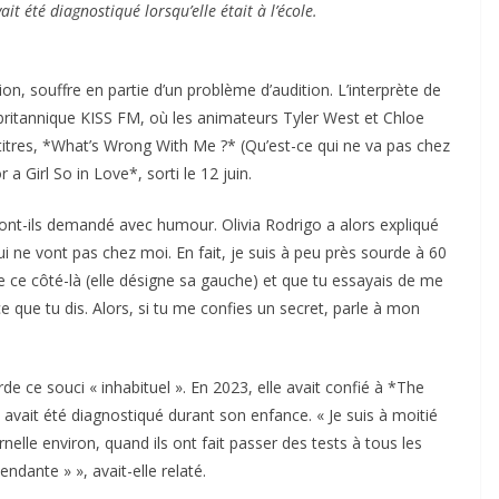
 été diagnostiqué lorsqu’elle était à l’école.
on, souffre en partie d’un problème d’audition. L’interprète de
britannique KISS FM, où les animateurs Tyler West et Chloe
titres, *What’s Wrong With Me ?* (Qu’est-ce qui ne va pas chez
a Girl So in Love*, sorti le 12 juin.
i ont-ils demandé avec humour. Olivia Rodrigo a alors expliqué
ui ne vont pas chez moi. En fait, je suis à peu près sourde à 60
 de ce côté-là (elle désigne sa gauche) et que tu essayais de me
 que tu dis. Alors, si tu me confies un secret, parle à mon
de ce souci « inhabituel ». En 2023, elle avait confié à *The
vait été diagnostiqué durant son enfance. « Je suis à moitié
ernelle environ, quand ils ont fait passer des tests à tous les
endante » », avait-elle relaté.