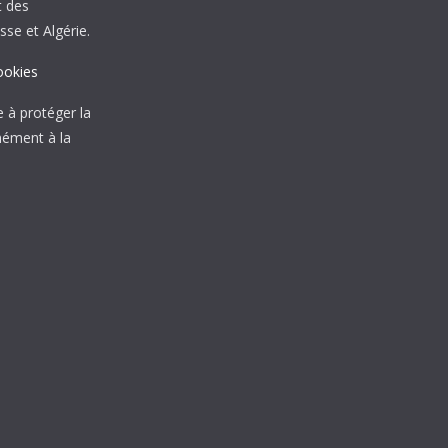
t des
sse et Algérie.
ookies
à protéger la
mément à la