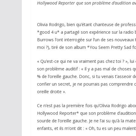
Hollywood Reporter que son problème d’audition avait
Olivia Rodrigo, bien qu’étant chanteuse de professi
*good 4 u* a partagé son expérience sur la radio 
Burrows l’ont interrogée sur l’un de ses nouveaux 
moi ?), tiré de son album *You Seem Pretty Sad for 
« Qu’est-ce qui ne va vraiment pas chez toi ? », lu
son problème auditif : « Il y a pas mal de choses q
% de l’oreille gauche. Donc, si tu venais t’asseoir
confier un secret, je ne pourrais pas comprendre ce
oreille droite ».
Ce n’est pas la première fois qu’Olivia Rodrigo abor
Hollywood Reporter* que son problème d’audition a
sourde de l’oreille gauche. Je ne l’ai su qu’à la mat
enfants, et ils m’ont dit : « Oh, tu es un peu malent