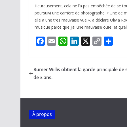
Heureusement, cela ne l’a pas empêchée de se to
poursuivi une carrière de photographe. « Une de m
elle a une très mauvaise vue », a déclaré Olivia Ro
musique parce que j’ai une mauvaise ouïe, et qu’e
F
E
W
Li
X
C
P
ac
m
h
n
o
ar
e
ai
at
k
p
ta
b
l
s
e
y
g
Rumer Willis obtient la garde principale de sa
o
A
dI
Li
er
de 3 ans.
o
p
n
n
k
p
k
À propos