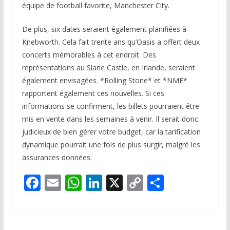
équipe de football favorite, Manchester City.
De plus, six dates seraient également planifiées à
Knebworth. Cela fait trente ans qu’Oasis a offert deux
concerts mémorables à cet endroit. Des
représentations au Slane Castle, en Irlande, seraient
également envisagées. *Rolling Stone* et *NME*
rapportent également ces nouvelles. Si ces
informations se confirment, les billets pourraient être
mis en vente dans les semaines à venir. Il serait donc
judicieux de bien gérer votre budget, car la tarification
dynamique pourrait une fois de plus surgir, malgré les
assurances données.
F
E
W
Li
X
C
P
ac
m
h
n
o
ar
e
ai
at
k
p
ta