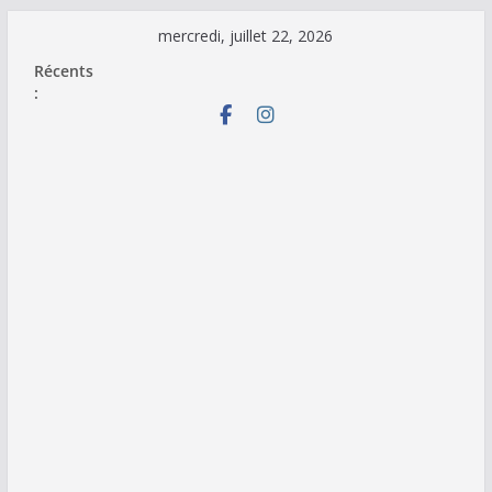
Passer
mercredi, juillet 22, 2026
au
Récents
contenu
: