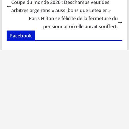
b
l
s
e
y
g
Coupe du monde 2026 : Deschamps veut des
o
A
dI
Li
er
arbitres argentins « aussi bons que Letexier »
o
p
n
n
Paris Hilton se félicite de la fermeture du
k
p
k
pensionnat où elle aurait souffert.
Facebook