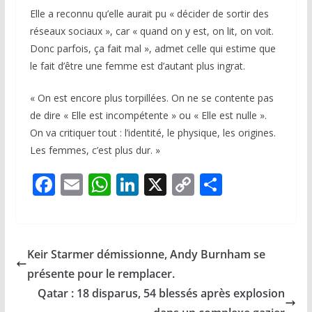
Elle a reconnu qu’elle aurait pu « décider de sortir des
réseaux sociaux », car « quand on y est, on lit, on voit.
Donc parfois, ça fait mal », admet celle qui estime que
le fait d’être une femme est d’autant plus ingrat.
« On est encore plus torpillées. On ne se contente pas
de dire « Elle est incompétente » ou « Elle est nulle ».
On va critiquer tout : l’identité, le physique, les origines.
Les femmes, c’est plus dur. »
F
E
W
Li
X
C
P
ac
m
h
n
o
ar
e
ai
at
k
p
ta
b
l
s
e
y
g
Keir Starmer démissionne, Andy Burnham se
o
A
dI
Li
er
présente pour le remplacer.
o
p
n
n
Qatar : 18 disparus, 54 blessés après explosion