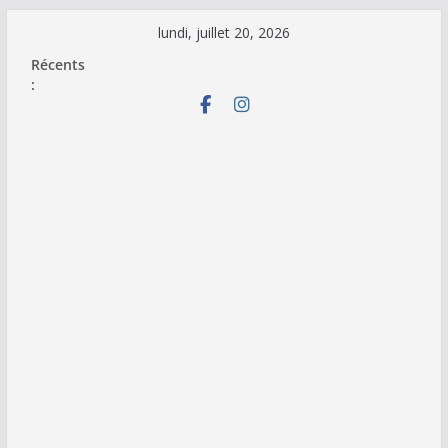
Passer
lundi, juillet 20, 2026
au
Récents
contenu
: