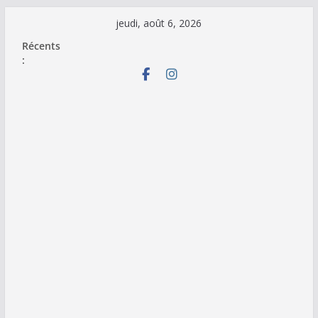
Passer
jeudi, août 6, 2026
au
Récents
contenu
: