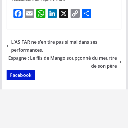
F
E
W
Li
X
C
P
ac
m
h
n
o
ar
e
ai
at
k
p
ta
b
l
s
e
y
g
L’AS FAR ne s’en tire pas si mal dans ses
o
A
dI
Li
er
performances.
o
p
n
n
Espagne : Le fils de Mango soupçonné du meurtre
k
p
k
de son père
Facebook