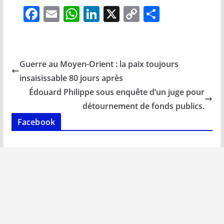
F
E
W
Li
X
C
P
ac
m
h
n
o
ar
e
ai
at
k
p
ta
b
l
s
e
y
g
Guerre au Moyen-Orient : la paix toujours
o
A
dI
Li
er
insaisissable 80 jours après
o
p
n
n
Édouard Philippe sous enquête d’un juge pour
k
p
k
détournement de fonds publics.
Facebook