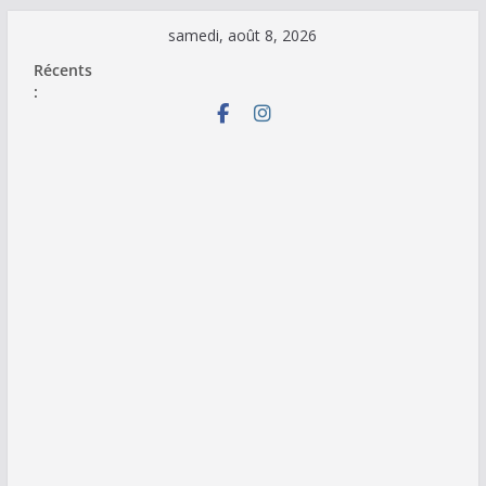
Passer
samedi, août 8, 2026
au
Récents
contenu
: