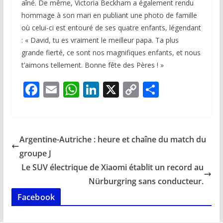
aîné. De même, Victoria Beckham a également rendu
hommage à son mari en publiant une photo de famille
où celui-ci est entouré de ses quatre enfants, légendant
: « David, tu es vraiment le meilleur papa. Ta plus
grande fierté, ce sont nos magnifiques enfants, et nous
t’aimons tellement. Bonne fête des Pères ! »
F
E
W
Li
X
C
P
ac
m
h
n
o
ar
e
ai
at
k
p
ta
b
l
s
e
y
g
Argentine-Autriche : heure et chaîne du match du
o
A
dI
Li
er
groupe J
o
p
n
n
Le SUV électrique de Xiaomi établit un record au
k
p
k
Nürburgring sans conducteur.
Facebook