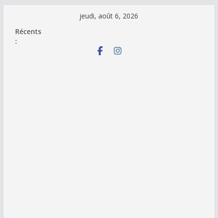
Passer
jeudi, août 6, 2026
au
Récents
contenu
: