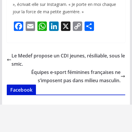
», écrivait-elle sur Instagram. « Je porte en moi chaque
jour la force de ma petite guerrière. »
F
E
W
Li
X
C
P
ac
m
h
n
o
ar
e
ai
at
k
p
ta
b
l
s
e
y
g
Le Medef propose un CDI jeunes, résiliable, sous le
o
A
dI
Li
er
smic.
o
p
n
n
Équipes e-sport féminines françaises ne
k
p
k
s’imposent pas dans milieu masculin.
Facebook