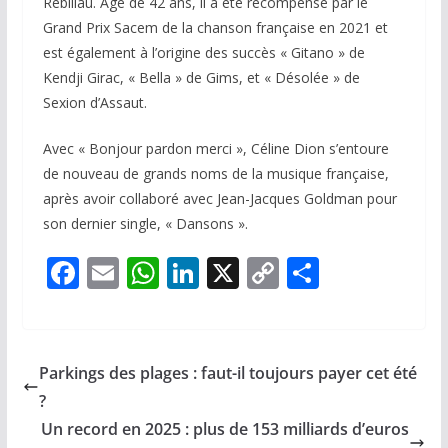
Rebillau. Âgé de 42 ans, il a été récompensé par le
Grand Prix Sacem de la chanson française en 2021 et
est également à l’origine des succès « Gitano » de
Kendji Girac, « Bella » de Gims, et « Désolée » de
Sexion d’Assaut.
Avec « Bonjour pardon merci », Céline Dion s’entoure
de nouveau de grands noms de la musique française,
après avoir collaboré avec Jean-Jacques Goldman pour
son dernier single, « Dansons ».
F
E
W
Li
X
C
P
ac
m
h
n
o
ar
e
ai
at
k
p
ta
b
l
s
e
y
g
Parkings des plages : faut-il toujours payer cet été
o
A
dI
Li
er
?
o
p
n
n
Un record en 2025 : plus de 153 milliards d’euros