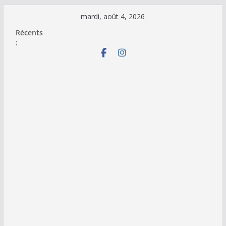
Passer
mardi, août 4, 2026
au
Récents
contenu
: