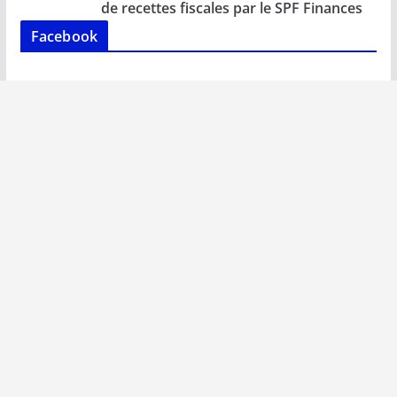
k
p
k
de recettes fiscales par le SPF Finances
Facebook