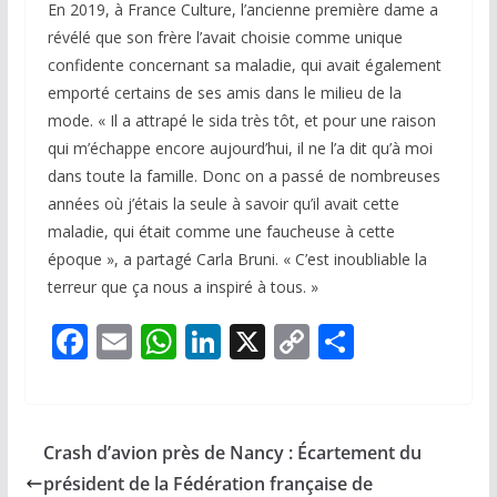
En 2019, à France Culture, l’ancienne première dame a
révélé que son frère l’avait choisie comme unique
confidente concernant sa maladie, qui avait également
emporté certains de ses amis dans le milieu de la
mode. « Il a attrapé le sida très tôt, et pour une raison
qui m’échappe encore aujourd’hui, il ne l’a dit qu’à moi
dans toute la famille. Donc on a passé de nombreuses
années où j’étais la seule à savoir qu’il avait cette
maladie, qui était comme une faucheuse à cette
époque », a partagé Carla Bruni. « C’est inoubliable la
terreur que ça nous a inspiré à tous. »
F
E
W
Li
X
C
P
ac
m
h
n
o
ar
e
ai
at
k
p
ta
b
l
s
e
y
g
Crash d’avion près de Nancy : Écartement du
o
A
dI
Li
er
président de la Fédération française de