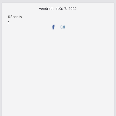
Passer
vendredi, août 7, 2026
au
Récents
contenu
: