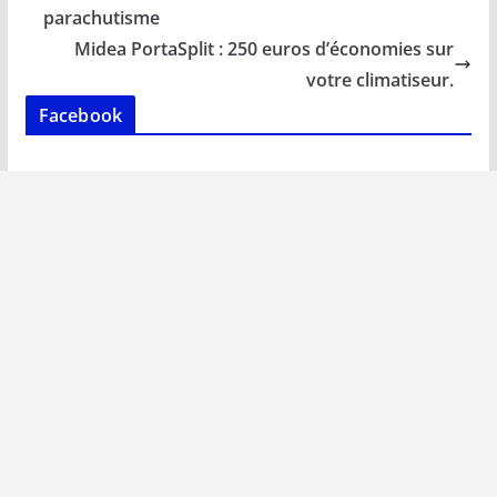
o
p
n
n
parachutisme
k
p
k
Midea PortaSplit : 250 euros d’économies sur
votre climatiseur.
Facebook