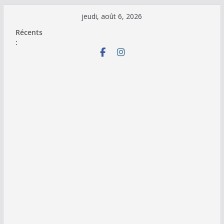
Passer
jeudi, août 6, 2026
au
Récents
contenu
: