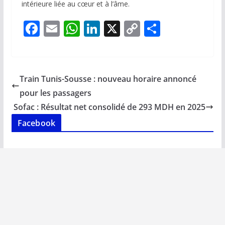
intérieure liée au cœur et à l’âme.
F
E
W
Li
X
C
P
ac
m
h
n
o
ar
e
ai
at
k
p
ta
b
l
s
e
y
g
Train Tunis-Sousse : nouveau horaire annoncé
o
A
dI
Li
er
pour les passagers
o
p
n
n
Sofac : Résultat net consolidé de 293 MDH en 2025
k
p
k
Facebook