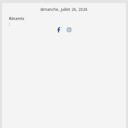
Passer
dimanche, juillet 26, 2026
au
Récents
contenu
: