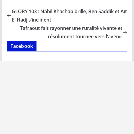
e
ai
at
k
p
ta
b
l
s
e
y
g
GLORY 103 : Nabil Khachab brille, Ben Saddik et Aït
o
A
dI
Li
er
El Hadj s’inclinent
o
p
n
n
Tafraout fait rayonner une ruralité vivante et
k
p
k
résolument tournée vers l’avenir
Facebook