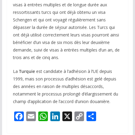
visas à entrées multiples et de longue durée aux
ressortissants turcs qui ont déjà obtenu un visa
Schengen et qui ont voyagé régulièrement sans
dépasser la durée de séjour autorisée. Les Turcs qui
ont déjà utilisé correctement leurs visas pourront ainsi
bénéficier d’un visa de six mois dès leur deuxième
demande, suivi de visas à entrées multiples d’un an, de
trois ans et de cinq ans.
La
Turquie
est candidate à l’adhésion à l’UE depuis
1999, mais son processus d’adhésion est gelé depuis
des années en raison de multiples désaccords,
notamment le processus prolongé d’élargissement du
champ d’application de l’accord d’union douanière.
F
E
W
Li
X
C
P
ac
m
h
n
o
ar